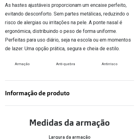
Conselhos
As hastes ajustáveis proporcionam um encaixe perfeito,
🆕 Guia de Compras para o formato do seu
evitando desconforto. Sem partes metálicas, reduzindo o
rosto
risco de alergias ou irritações na pele. A ponte nasal é
ergonómica, distribuindo o peso de forma uniforme.
O sol e as crianças
Perfeitas para uso diário, seja na escola ou em momentos
Óculos de sol para todos
de lazer. Uma opção prática, segura e cheia de estilo.
Lifestyle
Armação
Anti-quebra
Antirrisco
Saiba mais sobre as suas marcas favoritas
Informação de produto
Medidas da armação
Largura da armação