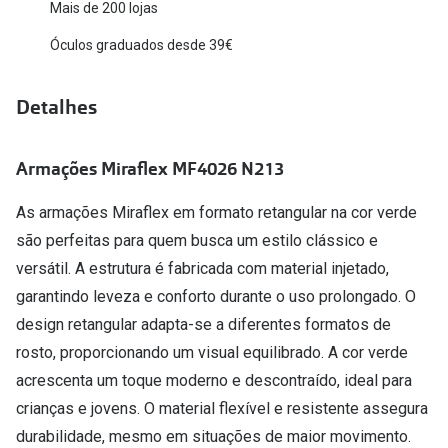
Mais de 200 lojas
Versace
Contacto
Óculos graduados desde 39€
Prada
Marque um
Detalhes
Todas as marcas
Experimen
Marcas Exclusivas
Escolha as
Armações Miraflex MF4026 N213
DbyD
Recomend
As armações Miraflex em formato retangular na cor verde
Unofficial
são perfeitas para quem busca um estilo clássico e
+MultiOpt
Seen
versátil. A estrutura é fabricada com material injetado,
garantindo leveza e conforto durante o uso prolongado. O
Formatos
design retangular adapta-se a diferentes formatos de
rosto, proporcionando um visual equilibrado. A cor verde
Quadrados
acrescenta um toque moderno e descontraído, ideal para
Redondos
crianças e jovens. O material flexível e resistente assegura
durabilidade, mesmo em situações de maior movimento.