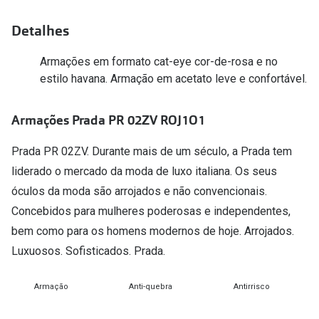
Versace
Contacto
Detalhes
Prada
Marque um
Armações em formato cat-eye cor-de-rosa e no
Todas as marcas
estilo havana. Armação em acetato leve e confortável.
Experimen
Marcas Exclusivas
Escolha as
Armações Prada PR 02ZV ROJ1O1
DbyD
Recomend
Prada PR 02ZV. Durante mais de um século, a Prada tem
Unofficial
liderado o mercado da moda de luxo italiana. Os seus
+MultiOpt
Seen
óculos da moda são arrojados e não convencionais.
Concebidos para mulheres poderosas e independentes,
Formatos
bem como para os homens modernos de hoje. Arrojados.
Luxuosos. Sofisticados. Prada.
Quadrados
Redondos
Armação
Anti-quebra
Antirrisco