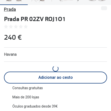
🔴Outlet
Miopia/Hi
Prada
Categoria
Astigmati
Prada PR 02ZV ROJ1O1
Mulher
Multifoca
240 €
Homem
Coloridas
Criança
Marcas
Havana
Acessórios
iWear - Ex
Marcas
Biofinity
Adicionar ao cesto
Ray-Ban
Dailies
Oakley
Air Optix
Consultas gratuitas
Mais de 200 lojas
Persol
Acuvue
Óculos graduados desde 39€
Michael Kors
Ver todas