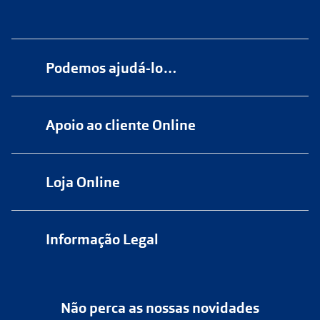
Podemos ajudá-lo…
Numa das nossas
+200 lojas
Apoio ao cliente Online
Marque
aqui
uma consulta grátis
online@multiopticas.pt
Por Email:
apoiocliente@multiopticas.pt
Loja Online
Informação Legal
Política de Privacidade
Não perca as nossas novidades
Política de Cookies