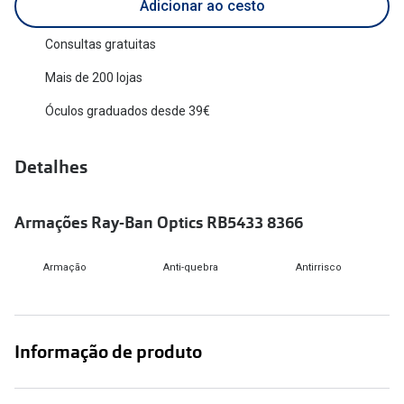
Adicionar ao cesto
Versace
Contacto
Consultas gratuitas
Prada
Marque um
Mais de 200 lojas
Todas as marcas
Experimen
Óculos graduados desde 39€
Marcas Exclusivas
Escolha as
Detalhes
DbyD
Recomend
Unofficial
Armações Ray-Ban Optics RB5433 8366
+MultiOpt
Seen
Armação
Anti-quebra
Antirrisco
Formatos
Quadrados
Informação de produto
Redondos