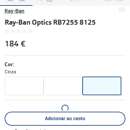
🔴Outlet
Miopia/Hi
Ray-Ban
Categoria
Astigmati
Ray-Ban Optics RB7255 8125
Mulher
Multifoca
184 €
Homem
Coloridas
Criança
Marcas
Cor:
Acessórios
iWear - Ex
Cinza
Marcas
Biofinity
Ray-Ban
Dailies
Oakley
Air Optix
Persol
Acuvue
Adicionar ao cesto
Michael Kors
Ver todas