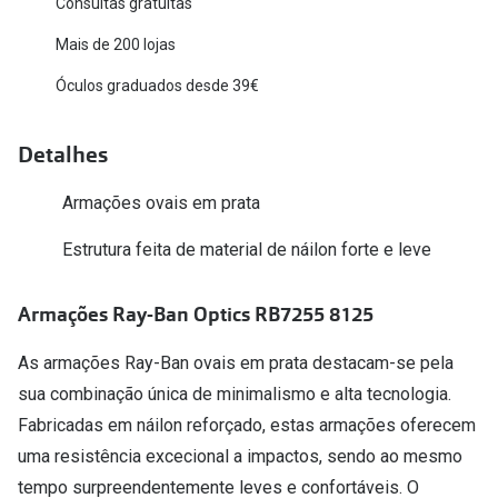
Consultas gratuitas
Versace
Contacto
Mais de 200 lojas
Prada
Óculos graduados desde 39€
Marque um
Todas as marcas
Experimen
Detalhes
Marcas Exclusivas
Escolha as
Armações ovais em prata
DbyD
Recomend
Estrutura feita de material de náilon forte e leve
Unofficial
+MultiOpt
Seen
Armações Ray-Ban Optics RB7255 8125
Formatos
As armações Ray-Ban ovais em prata destacam-se pela
sua combinação única de minimalismo e alta tecnologia.
Quadrados
Fabricadas em náilon reforçado, estas armações oferecem
Redondos
uma resistência excecional a impactos, sendo ao mesmo
tempo surpreendentemente leves e confortáveis. O