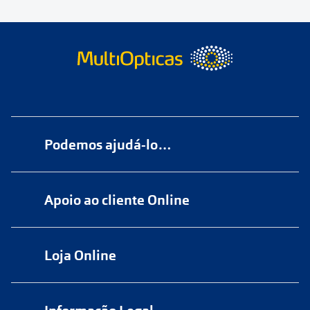
Podemos ajudá-lo…
Numa das nossas
+200 lojas
Apoio ao cliente Online
Marque
aqui
uma consulta grátis
online@multiopticas.pt
Por Email:
apoiocliente@multiopticas.pt
Loja Online