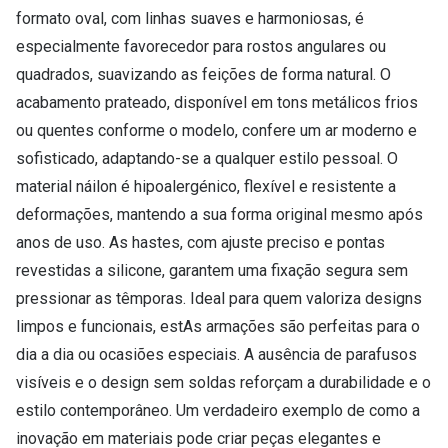
Conselhos
formato oval, com linhas suaves e harmoniosas, é
🆕 Guia de Compras para o formato do seu
especialmente favorecedor para rostos angulares ou
rosto
quadrados, suavizando as feições de forma natural. O
acabamento prateado, disponível em tons metálicos frios
O sol e as crianças
ou quentes conforme o modelo, confere um ar moderno e
Óculos de sol para todos
sofisticado, adaptando-se a qualquer estilo pessoal. O
material náilon é hipoalergénico, flexível e resistente a
Lifestyle
deformações, mantendo a sua forma original mesmo após
Saiba mais sobre as suas marcas favoritas
anos de uso. As hastes, com ajuste preciso e pontas
revestidas a silicone, garantem uma fixação segura sem
pressionar as têmporas. Ideal para quem valoriza designs
limpos e funcionais, estAs armações são perfeitas para o
dia a dia ou ocasiões especiais. A ausência de parafusos
visíveis e o design sem soldas reforçam a durabilidade e o
estilo contemporâneo. Um verdadeiro exemplo de como a
inovação em materiais pode criar peças elegantes e