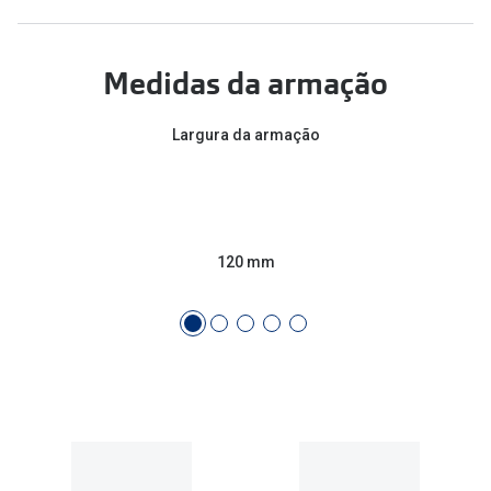
Conselhos
🆕 Guia de Compras para o formato do seu
Medidas da armação
rosto
O sol e as crianças
Largura da armação
Óculos de sol para todos
Lifestyle
Saiba mais sobre as suas marcas favoritas
120 mm