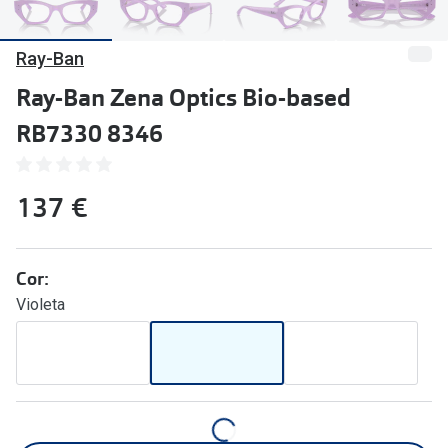
🔴Outlet
Miopia/Hi
Ray-Ban
Categoria
Astigmati
Ray-Ban Zena Optics Bio-based
Mulher
Multifoca
RB7330 8346
Homem
Coloridas
Criança
Marcas
137 €
Acessórios
iWear - Ex
Marcas
Cor:
Biofinity
Violeta
Ray-Ban
Dailies
Oakley
Air Optix
Persol
Acuvue
Michael Kors
Ver todas