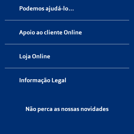
Podemos ajudá-lo…
Numa das nossas
+200 lojas
Apoio ao cliente Online
Marque
aqui
uma consulta grátis
online@multiopticas.pt
Por Email:
apoiocliente@multiopticas.pt
Loja Online
Informação Legal
Política de Privacidade
Não perca as nossas novidades
Política de Cookies
Cancelar ou devolver um pedido
Termos e Condições
Resolver o contrato aqui