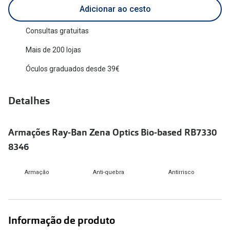
Adicionar ao cesto
Versace
Contacto
Consultas gratuitas
Prada
Marque um
Mais de 200 lojas
Todas as marcas
Experimen
Óculos graduados desde 39€
Marcas Exclusivas
Escolha as
DbyD
Detalhes
Recomend
Unofficial
+MultiOpt
Armações Ray-Ban Zena Optics Bio-based RB7330
Seen
8346
Formatos
Armação
Anti-quebra
Antirrisco
Quadrados
Redondos
Informação de produto