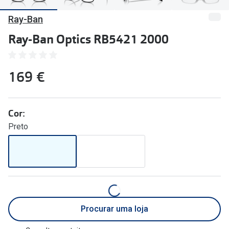
🔴Outlet
Miopia/Hi
Ray-Ban
Categoria
Astigmati
Ray-Ban Optics RB5421 2000
Mulher
Multifoca
169 €
Homem
Coloridas
Criança
Marcas
Cor:
Acessórios
iWear - Ex
Preto
Marcas
Biofinity
Ray-Ban
Dailies
Oakley
Air Optix
Persol
Acuvue
Procurar uma loja
Michael Kors
Ver todas