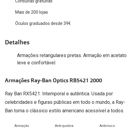
Consultas gratuitas
Versace
Contacto
Mais de 200 lojas
Prada
Óculos graduados desde 39€
Marque um
Todas as marcas
Experimen
Detalhes
Marcas Exclusivas
Escolha as
Armações retangulares pretas. Armação em acetato
DbyD
Recomend
leve e confortável.
Unofficial
+MultiOpt
Armações Ray-Ban Optics RB5421 2000
Seen
Ray Ban RX5421. Intemporal e autêntica. Usada por
Formatos
celebridades e figuras públicas em todo o mundo, a Ray-
Quadrados
Ban torna o clássico estilo americano acessível a todos.
Redondos
Armação
Anti-quebra
Antirrisco