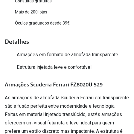
Consultas gratuitas
Versace
Contacto
Mais de 200 lojas
Prada
Óculos graduados desde 39€
Marque um
Todas as marcas
Experimen
Detalhes
Marcas Exclusivas
Escolha as
Armações em formato de almofada transparente
DbyD
Recomend
Estrutura injetada leve e confortável
Unofficial
+MultiOpt
Seen
Armações Scuderia Ferrari FZ8020U 529
Formatos
As armações de almofada Scuderia Ferrari em transparente
são a fusão perfeita entre modernidade e tecnologia.
Quadrados
Feitas em material injetado translúcido, estAs armações
Redondos
oferecem um visual futurista e leve, ideal para quem
prefere um estilo discreto mas impactante. A estrutura é