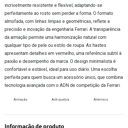
Conselhos
incrivelmente resistente e flexível, adaptando-se
🆕 Guia de Compras para o formato do seu
perfeitamente ao rosto sem perder a forma. O formato
rosto
almofada, com linhas limpas e geométricas, reflete a
precisão e inovação da engenharia Ferrari. A transparência
O sol e as crianças
da armação permite uma harmonização natural com
Óculos de sol para todos
qualquer tipo de pele ou estilo de roupa. As hastes
apresentam detalhes em vermelho, uma referência subtil à
Lifestyle
paixão e desempenho da marca. O design minimalista é
Saiba mais sobre as suas marcas favoritas
confortável e estável, ideal para uso diário. Uma escolha
perfeita para quem busca um acessório único, que combina
tecnologia avançada com o ADN de competição da Ferrari.
Armação
Anti-quebra
Antirrisco
Informação de produto