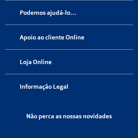
Podemos ajudá-lo…
Numa das nossas
+200 lojas
Apoio ao cliente Online
Marque
aqui
uma consulta grátis
online@multiopticas.pt
Por Email:
apoiocliente@multiopticas.pt
Loja Online
Informação Legal
Política de Privacidade
Não perca as nossas novidades
Política de Cookies
Cancelar ou devolver um pedido
Termos e Condições