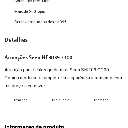
Consultas gratuitas
Versace
Contacto
Mais de 200 lojas
Prada
Óculos graduados desde 39€
Marque um
Todas as marcas
Experimen
Detalhes
Marcas Exclusivas
Escolha as
DbyD
Armações Seen NE3039 3300
Recomend
Unofficial
Armação para óculos graduados Seen SNIF09 OO00.
+MultiOpt
Seen
Design moderno e simples. Uma aparência inteligente com
um preço a condizer.
Formatos
Armação
Anti-quebra
Antirrisco
Quadrados
Redondos
Informação de produto