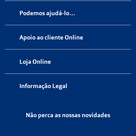
Podemos ajudá-lo…
Numa das nossas
+200 lojas
Apoio ao cliente Online
Marque
aqui
uma consulta grátis
online@multiopticas.pt
Por Email:
apoiocliente@multiopticas.pt
Loja Online
Informação Legal
Política de Privacidade
Não perca as nossas novidades
Política de Cookies
Cancelar ou devolver um pedido
Termos e Condições