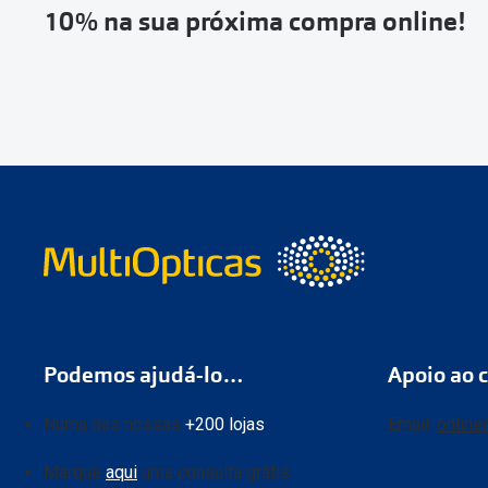
10% na sua próxima compra online!
Podemos ajudá-lo…
Apoio ao c
Numa das nossas
+200 lojas
Email:
online
Marque
aqui
uma consulta grátis