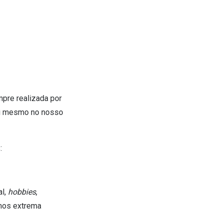
mpre realizada por
i mesmo no nosso
:
al,
hobbies
,
amos extrema