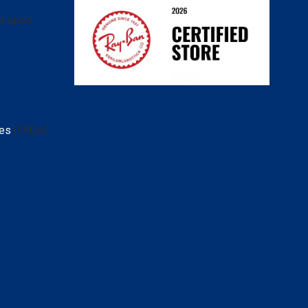
as após
tes
(FAQs)