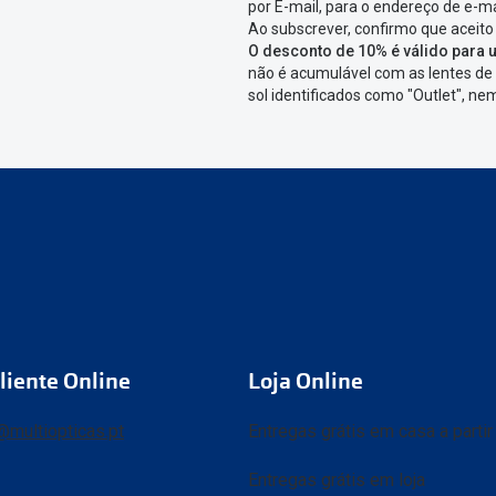
por E-mail, para o endereço de e-ma
Ao subscrever, confirmo que aceito
O desconto de 10% é válido para u
não é acumulável com as lentes de 
sol identificados como "Outlet", n
liente Online
Loja Online
@multiopticas.pt
Entregas grátis em casa a parti
Entregas grátis em loja