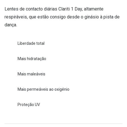
Conselhos
Lentes de contacto diárias Clariti 1 Day, altamente
🆕 Guia de Compras para o formato do seu
respiráveis, que estão consigo desde o ginásio à pista de
rosto
dança.
O sol e as crianças
Óculos de sol para todos
Liberdade total
Lifestyle
Mais hidratação
Saiba mais sobre as suas marcas favoritas
Mais maleáveis
Mais permeáveis ao oxigénio
Proteção UV