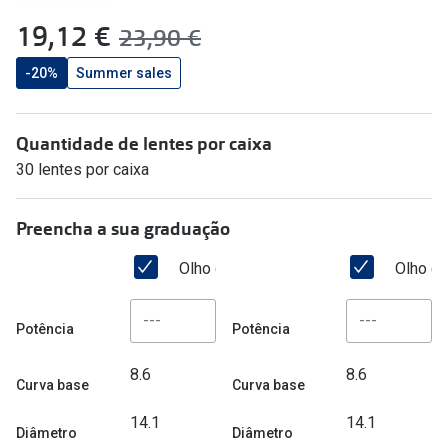
🔴Outlet
Miopia/Hi
agora:
19,12 €
era:
23,90 €
Categoria
Astigmati
-20%
Summer sales
Mulher
Multifoca
Quantidade de lentes por caixa
Homem
Coloridas
30 lentes por caixa
Criança
Marcas
Preencha a sua graduação
Acessórios
iWear - Ex
Olho direito
Olho e
Marcas
Biofinity
Ray-Ban
Dailies
Potência
Potência
Oakley
Air Optix
8.6
8.6
Curva base
Curva base
Persol
Acuvue
14.1
14.1
Diâmetro
Diâmetro
Michael Kors
Ver todas