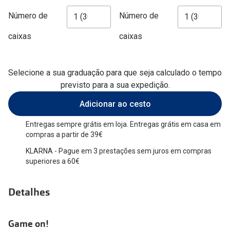
Versace
Número de
Número de
Contacto
Prada
caixas
caixas
Marque um
Todas as marcas
Experimen
Selecione a sua graduação para que seja calculado o tempo
Marcas Exclusivas
Escolha as
previsto para a sua expedição.
DbyD
Recomend
Adicionar ao cesto
Unofficial
Entregas sempre grátis em loja. Entregas grátis em casa em
+MultiOpt
compras a partir de 39€
Seen
KLARNA - Pague em 3 prestações sem juros em compras
superiores a 60€
Formatos
Quadrados
Detalhes
Redondos
Game on!