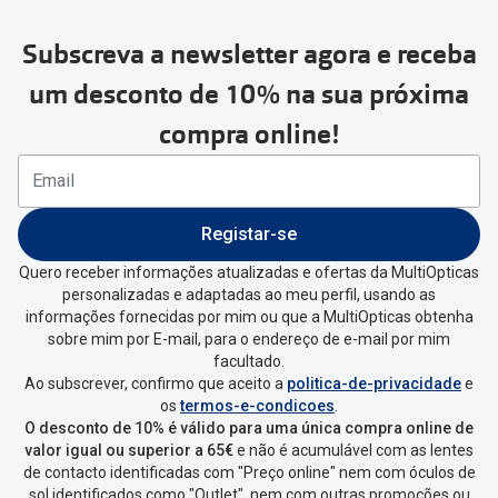
Subscreva a newsletter agora e receba
Para realizar a devolução deverás
um desconto de 10% na sua próxima
seguir estes passos:
compra online!
Se tens conta criada na
MultiOpticas deves:
Entrar na tua área pessoal e ir a
“
As
Registar-se
minhas encomendas
”
.
Quero receber informações atualizadas e ofertas da MultiOpticas
personalizadas e adaptadas ao meu perfil, usando as
Escolher a encomenda que queres
informações fornecidas por mim ou que a MultiOpticas obtenha
devolver e clica em
“Devolução”
.
sobre mim por E-mail, para o endereço de e-mail por mim
facultado.
Ao subscrever, confirmo que aceito a
politica-de-privacidade
e
Vai abrir uma página onde só precisas
os
termos-e-condicoes
.
de seleccionar qual o produto a
O desconto de 10% é válido para uma única compra online de
devolver, indicar a razão de devolução
valor igual ou superior a 65€
e não é acumulável com as lentes
de contacto identificadas com "Preço online" nem com óculos de
e confirmar a devolução
sol identificados como "Outlet", nem com outras promoções ou