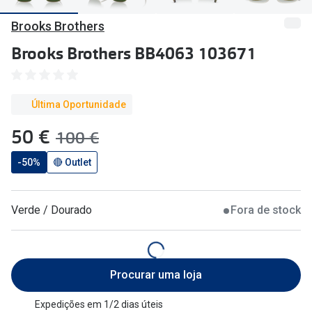
🔴Outlet
Miopia/Hi
Brooks Brothers
Categoria
Astigmati
Brooks Brothers BB4063 103671
Mulher
Multifoca
Homem
Coloridas
Última Oportunidade
Criança
agora:
50 €
era:
100 €
Marcas
Acessórios
-50%
🔴 Outlet
iWear - Ex
Marcas
Biofinity
Verde / Dourado
Fora de stock
Ray-Ban
Dailies
Oakley
Air Optix
Procurar uma loja
Persol
Acuvue
Michael Kors
Ver todas
Expedições em 1/2 dias úteis