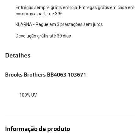
Entregas sempre grátis em loja. Entregas grátis em casa em
Versace
Contacto
compras a partir de 39€
Prada
KLARNA - Pague em 3 prestações sem juros
Marque um
Todas as marcas
Devolução grátis até 30 dias
Experimen
Marcas Exclusivas
Escolha as
Detalhes
DbyD
Recomend
Unofficial
Brooks Brothers BB4063 103671
+MultiOpt
Seen
100% UV
Formatos
Quadrados
Redondos
Informação de produto