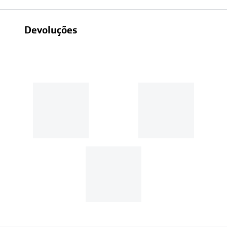
Devoluções
Recolhas em loja sempre gratuitas;
30 dias
Entregas em casa:
Se o valor da encomenda for
superior a 39€, o envio é gratuito.
Em compras de valor inferior a
39€, os portes de envio têm um
custo de
3.99€
.
MultiOpticas