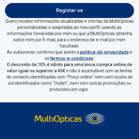
Entrar na tua área pessoal e ir a
“
As
Registar-se
minhas encomendas
”
.
Quero receber informações atualizadas e ofertas da MultiOpticas
personalizadas e adaptadas ao meu perfil, usando as
Escolher a encomenda que queres
informações fornecidas por mim ou que a MultiOpticas obtenha
devolver e clica em
“Devolução”
.
sobre mim por E-mail, para o endereço de e-mail por mim
facultado.
Ao subscrever, confirmo que aceito a
politica-de-privacidade
e
Vai abrir uma página onde só precisas
os
termos-e-condicoes
.
de seleccionar qual o produto a
O desconto de 10% é válido para uma única compra online de
devolver, indicar a razão de devolução
valor igual ou superior a 65€
e não é acumulável com as lentes
de contacto identificadas com "Preço online" nem com óculos de
e confirmar a devolução
sol identificados como "Outlet", nem com outras promoções ou
protocolos em vigor.
Depois deves clicar em criar etiqueta
de devolução. Deves imprimir a
etiqueta que aparecer e coloca-la na
caixa da encomenda.
Não é possível devolver o artigo em