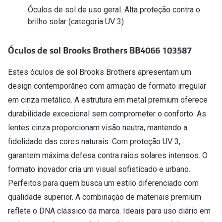
Conselhos
Óculos de sol de uso geral. Alta proteção contra o
brilho solar (categoria UV 3)
🆕 Guia de Compras para o formato do seu
rosto
Óculos de sol Brooks Brothers BB4066 103587
O sol e as crianças
Estes óculos de sol Brooks Brothers apresentam um
Óculos de sol para todos
design contemporâneo com armação de formato irregular
Lifestyle
em cinza metálico. A estrutura em metal premium oferece
Saiba mais sobre as suas marcas favoritas
durabilidade excecional sem comprometer o conforto. As
lentes cinza proporcionam visão neutra, mantendo a
fidelidade das cores naturais. Com proteção UV 3,
garantem máxima defesa contra raios solares intensos. O
formato inovador cria um visual sofisticado e urbano.
Perfeitos para quem busca um estilo diferenciado com
qualidade superior. A combinação de materiais premium
reflete o DNA clássico da marca. Ideais para uso diário em