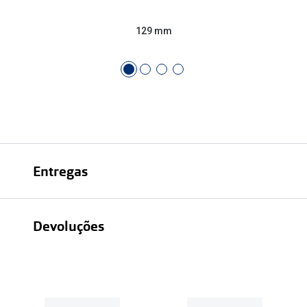
129 mm
Entregas
Devoluções
Recolhas em loja sempre gratuitas;
30 dias
Entregas em casa:
Se o valor da encomenda for