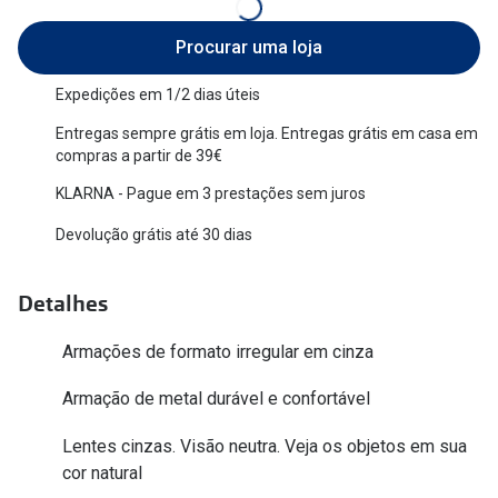
Versace
Contacto
Procurar uma loja
Prada
Marque um
Expedições em 1/2 dias úteis
Todas as marcas
Experimen
Entregas sempre grátis em loja. Entregas grátis em casa em
compras a partir de 39€
Marcas Exclusivas
Escolha as
KLARNA - Pague em 3 prestações sem juros
DbyD
Recomend
Devolução grátis até 30 dias
Unofficial
+MultiOpt
Seen
Detalhes
Formatos
Armações de formato irregular em cinza
Armação de metal durável e confortável
Quadrados
Redondos
Lentes cinzas. Visão neutra. Veja os objetos em sua
cor natural