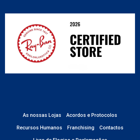
link
Resolver o contrato aqui
Condições Comerciais
nº de encomenda
e-mail
Perguntas frequentes
O que acontece depois?
Está em perfeito estado e sem danos;
No caso de
Lentes de Contacto e
Líquidos
, a caixa está devidamente
As nossas Lojas
Acordos e Protocolos
selada.
Recursos Humanos
Franchising
Contactos
No caso de
Óculos de Sol
, tudo está