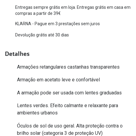
Entregas sempre grátis em loja. Entregas grátis em casa em
Versace
Contacto
compras a partir de 39€
Prada
KLARNA - Pague em 3 prestações sem juros
Marque um
Todas as marcas
Devolução grátis até 30 dias
Experimen
Marcas Exclusivas
Escolha as
Detalhes
DbyD
Recomend
Armações retangulares castanhas transparentes
Unofficial
+MultiOpt
Armação em acetato leve e confortável
Seen
A armação pode ser usada com lentes graduadas
Formatos
Lentes verdes. Efeito calmante e relaxante para
Quadrados
ambientes urbanos
Redondos
Óculos de sol de uso geral. Alta proteção contra o
brilho solar (categoria 3 de proteção UV)