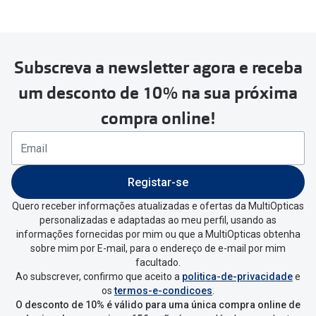
MultiOpticas
Subscreva a newsletter agora e receba
Para realizar a devolução deverás
um desconto de 10% na sua próxima
seguir estes passos:
compra online!
Se tens conta criada na
MultiOpticas deves:
Entrar na tua área pessoal e ir a
“
As
Registar-se
minhas encomendas
”
.
Quero receber informações atualizadas e ofertas da MultiOpticas
personalizadas e adaptadas ao meu perfil, usando as
Escolher a encomenda que queres
informações fornecidas por mim ou que a MultiOpticas obtenha
devolver e clica em
“Devolução”
.
sobre mim por E-mail, para o endereço de e-mail por mim
facultado.
Ao subscrever, confirmo que aceito a
politica-de-privacidade
e
Vai abrir uma página onde só precisas
os
termos-e-condicoes
.
de seleccionar qual o produto a
O desconto de 10% é válido para uma única compra online de