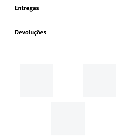
Entregas
Devoluções
Recolhas em loja sempre gratuitas;
30 dias
Entregas em casa:
Se o valor da encomenda for
superior a 39€, o envio é gratuito.
Em compras de valor inferior a
39€, os portes de envio têm um
custo de
3.99€
.