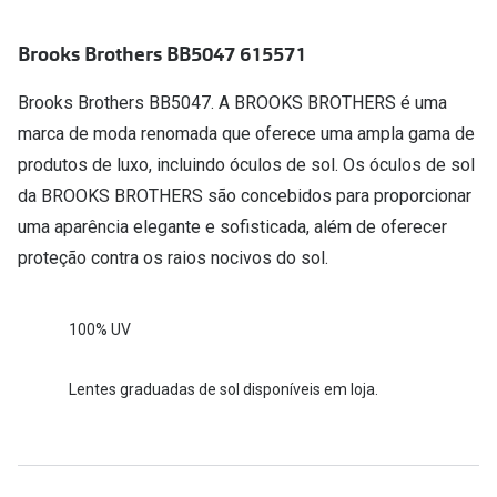
Conselhos
🆕 Guia de Compras para o formato do seu
Brooks Brothers BB5047 615571
rosto
Brooks Brothers BB5047. A BROOKS BROTHERS é uma
O sol e as crianças
marca de moda renomada que oferece uma ampla gama de
produtos de luxo, incluindo óculos de sol. Os óculos de sol
Óculos de sol para todos
da BROOKS BROTHERS são concebidos para proporcionar
Lifestyle
uma aparência elegante e sofisticada, além de oferecer
Saiba mais sobre as suas marcas favoritas
proteção contra os raios nocivos do sol.
100% UV
Lentes graduadas de sol disponíveis em loja.