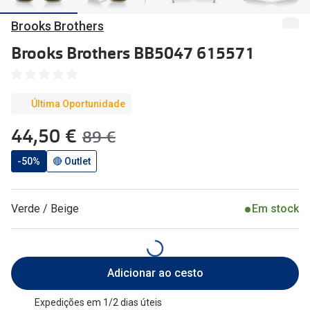
🔴Outlet
Miopia/Hi
Brooks Brothers
Categoria
Astigmati
Brooks Brothers BB5047 615571
Mulher
Multifoca
Homem
Coloridas
Última Oportunidade
Criança
agora:
44,50 €
era:
89 €
Marcas
Acessórios
-50%
🔴 Outlet
iWear - Ex
Marcas
Biofinity
Verde / Beige
Em stock
Ray-Ban
Dailies
Oakley
Air Optix
Adicionar ao cesto
Persol
Acuvue
Michael Kors
Ver todas
Expedições em 1/2 dias úteis