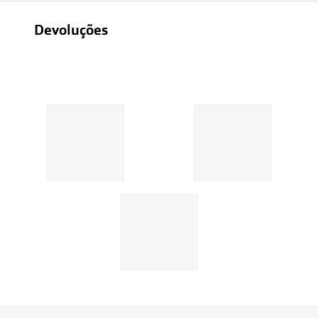
Devoluções
Recolhas em loja sempre gratuitas;
30 dias
Entregas em casa:
Se o valor da encomenda for
superior a 39€, o envio é gratuito.
Em compras de valor inferior a
39€, os portes de envio têm um
custo de
3.99€
.
MultiOpticas