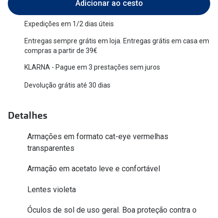
Adicionar ao cesto
Versace
Contacto
Expedições em 1/2 dias úteis
Prada
Marque um
Entregas sempre grátis em loja. Entregas grátis em casa em
compras a partir de 39€
Todas as marcas
Experimen
KLARNA - Pague em 3 prestações sem juros
Marcas Exclusivas
Escolha as
Devolução grátis até 30 dias
DbyD
Recomend
Unofficial
Detalhes
+MultiOpt
Seen
Armações em formato cat-eye vermelhas
transparentes
Formatos
Armação em acetato leve e confortável
Quadrados
Lentes violeta
Redondos
Óculos de sol de uso geral. Boa proteção contra o