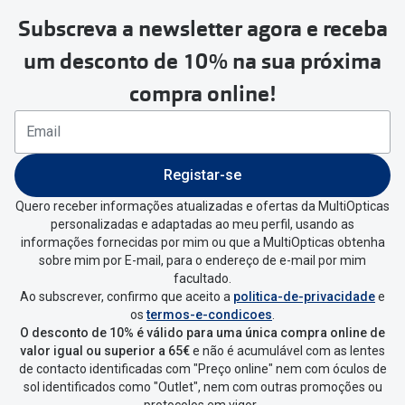
Subscreva a newsletter agora e receba
Para realizar a devolução deverás
um desconto de 10% na sua próxima
seguir estes passos:
compra online!
Se tens conta criada na
MultiOpticas deves:
Entrar na tua área pessoal e ir a
“
As
Registar-se
minhas encomendas
”
.
Quero receber informações atualizadas e ofertas da MultiOpticas
personalizadas e adaptadas ao meu perfil, usando as
Escolher a encomenda que queres
informações fornecidas por mim ou que a MultiOpticas obtenha
devolver e clica em
“Devolução”
.
sobre mim por E-mail, para o endereço de e-mail por mim
facultado.
Ao subscrever, confirmo que aceito a
politica-de-privacidade
e
Vai abrir uma página onde só precisas
os
termos-e-condicoes
.
de seleccionar qual o produto a
O desconto de 10% é válido para uma única compra online de
devolver, indicar a razão de devolução
valor igual ou superior a 65€
e não é acumulável com as lentes
de contacto identificadas com "Preço online" nem com óculos de
e confirmar a devolução
sol identificados como "Outlet", nem com outras promoções ou
protocolos em vigor.