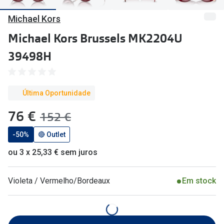
🔴Outlet
Miopia/Hi
Michael Kors
Categoria
Astigmati
Michael Kors Brussels MK2204U
Mulher
Multifoca
39498H
Homem
Coloridas
Criança
Última Oportunidade
Marcas
agora:
76 €
era:
152 €
Acessórios
iWear - Ex
-50%
🔴 Outlet
Marcas
Biofinity
ou 3 x 25,33 € sem juros
Ray-Ban
Dailies
Oakley
Air Optix
Violeta / Vermelho/Bordeaux
Em stock
Persol
Acuvue
Michael Kors
Ver todas