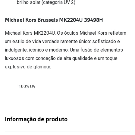
Conselhos
brilho solar (categoria UV 2)
🆕 Guia de Compras para o formato do seu
Michael Kors Brussels MK2204U 39498H
rosto
O sol e as crianças
Michael Kors MK2204U. Os óculos Michael Kors refletem
um estilo de vida verdadeiramente único: sofisticado e
Óculos de sol para todos
indulgente, icónico e moderno. Uma fusão de elementos
luxuosos com conceção de alta qualidade e um toque
Lifestyle
explosivo de glamour.
Saiba mais sobre as suas marcas favoritas
100% UV
Informação de produto