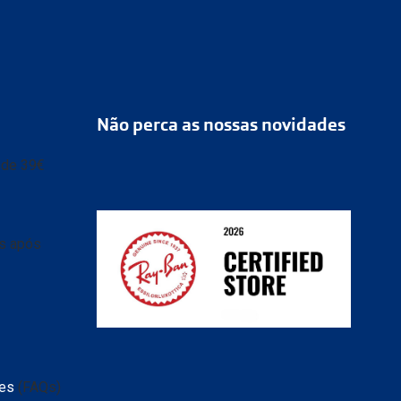
Não perca as nossas novidades
r de 39€
as após
ransparente e caixa
 de
tes
(FAQs)