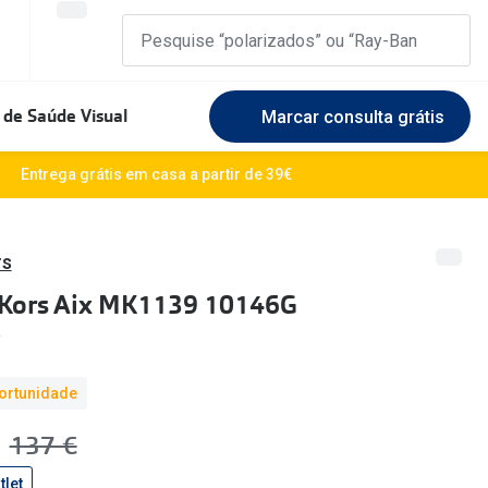
 de Saúde Visual
Marcar consulta grátis
Marcas Exclusivas
Entrega grátis em casa a partir de 39€
DbyD
Marque uma consulta gratuita
🆕 Guia 
rosto
Unofficial
Experimente gratuitamente em loja
rs
O sol e a
 Kors Aix MK1139 10146G
Seen
Escolha as lentes ideais
Óculos d
Recomendações
Lifesty
ortunidade
+MultiOpticas
Quadrados
Saiba ma
€
era:
137 €
Redondos
tlet