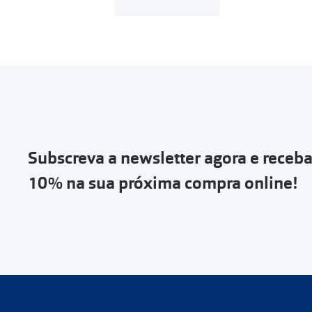
Para realizar a 
Se tens cont
Entrar na tua ár
Escolher a enc
Vai abrir uma p
devolução e co
Subscreva a newsletter agora e receb
Depois deves cl
10% na sua próxima compra online!
coloca-la na c
Não é possível
de entrega
ou
Quando a Sendi
o
código de s