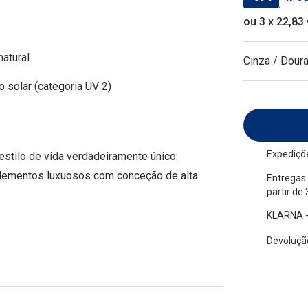
am os meus olhos?
Olhar por todos
ou 3 x 22,83
Adaptáveis à luz
Ver todos os artigos
Lentes personalizadas
natural
Cinza / Dour
o solar (categoria UV 2)
Expediçõe
stilo de vida verdadeiramente único:
 elementos luxuosos com conceção de alta
Entregas 
partir de
KLARNA -
Devolução