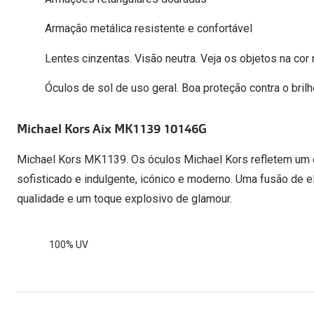
Óculos Polarizados
Como funcion
Líquidos e gotas
Olhos Vermelhos
Mais vendidos
Armação metálica resistente e confortável
Mulher
Ver todos
Lentes cinzentas. Visão neutra. Veja os objetos na cor 
Homem
🔴Outlet
Criança
Óculos de sol de uso geral. Boa proteção contra o brilh
Michael Kors Aix MK1139 10146G
Michael Kors MK1139. Os óculos Michael Kors refletem um e
sofisticado e indulgente, icónico e moderno. Uma fusão de
qualidade e um toque explosivo de glamour.
100% UV