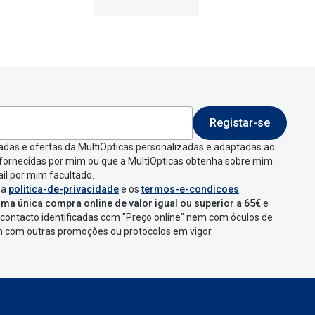
Registar-se
 indicar a razão de
adas e ofertas da MultiOpticas personalizadas e adaptadas ao
 fornecidas por mim ou que a MultiOpticas obtenha sobre mim
que aparecer e
il por mim facultado.
 a
politica-de-privacidade
e os
termos-e-condicoes
.
ma única compra online de valor igual ou superior a 65€
e
contacto identificadas com "Preço online" nem com óculos de
omenda
num
ponto
em com outras promoções ou protocolos em vigor.
s
confirmação com