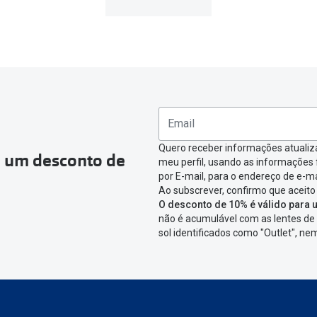
devolução deverás seguir estes passos:
a criada na MultiOpticas deves:
ea pessoal e ir a
“
As minhas encomendas
”
.
omenda que queres devolver e clica em
“Devolução”
.
ágina onde só precisas de seleccionar qual o produto a devolver,
nfirmar a devolução
Quero receber informações atualiz
a um desconto de
meu perfil, usando as informações
icar em criar etiqueta de devolução. Deves imprimir a etiqueta 
por E-mail, para o endereço de e-ma
Ao subscrever, confirmo que aceito
aixa da encomenda.
O desconto de 10% é válido para u
não é acumulável com as lentes de 
 devolver o artigo em lojas físicas.
Deves devolver a tua enc
sol identificados como "Outlet", n
cacifo Sending/Inpost
mais perto de ti.
Ver pontos disponívei
ng/Inpost recolha a tua encomenda, vais receber um e-mail de 
eguimento,
para que possas acompanhar a devolução.