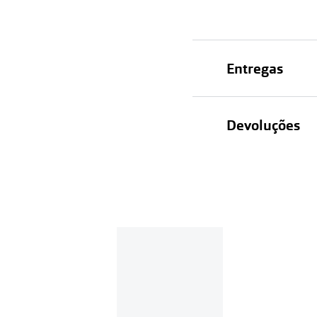
Entregas
Devoluções
Recolhas em lo
Entregas em ca
Se o valor d
Em compras d