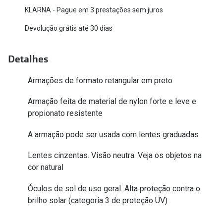
KLARNA - Pague em 3 prestações sem juros
Versace
Contacto
Devolução grátis até 30 dias
Prada
Marque um
Todas as marcas
Detalhes
Experimen
Marcas Exclusivas
Escolha as
Armações de formato retangular em preto
DbyD
Recomend
Armação feita de material de nylon forte e leve e
Unofficial
propionato resistente
+MultiOpt
Seen
A armação pode ser usada com lentes graduadas
Lentes cinzentas. Visão neutra. Veja os objetos na
Formatos
cor natural
Quadrados
Óculos de sol de uso geral. Alta proteção contra o
Redondos
brilho solar (categoria 3 de proteção UV)