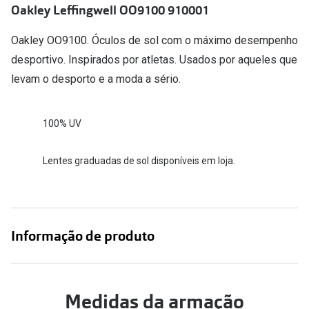
Conselhos
Oakley Leffingwell OO9100 910001
🆕 Guia de Compras para o formato do seu
Oakley OO9100. Óculos de sol com o máximo desempenho
rosto
desportivo. Inspirados por atletas. Usados por aqueles que
O sol e as crianças
levam o desporto e a moda a sério.
Óculos de sol para todos
100% UV
Lifestyle
Saiba mais sobre as suas marcas favoritas
Lentes graduadas de sol disponíveis em loja.
Informação de produto
Medidas da armação