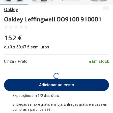
🔴Outlet
Miopia/Hi
Oakley
Categoria
Astigmati
Oakley Leffingwell OO9100 910001
Mulher
Multifoca
152 €
Homem
Coloridas
Criança
ou 3 x 50,67 € sem juros
Marcas
Acessórios
iWear - Ex
Cinza / Preto
Em stock
Marcas
Biofinity
Ray-Ban
Dailies
Adicionar ao cesto
Oakley
Air Optix
Expedições em 1/2 dias úteis
Persol
Acuvue
Entregas sempre grátis em loja. Entregas grátis em casa em
compras a partir de 39€
Michael Kors
Ver todas