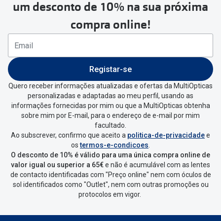
um desconto de 10% na sua próxima
seguir estes passos:
compra online!
Se tens conta criada na
MultiOpticas deves:
Entrar na tua área pessoal e ir a
“
As
Registar-se
minhas encomendas
”
.
Quero receber informações atualizadas e ofertas da MultiOpticas
personalizadas e adaptadas ao meu perfil, usando as
Escolher a encomenda que queres
informações fornecidas por mim ou que a MultiOpticas obtenha
devolver e clica em
“Devolução”
.
sobre mim por E-mail, para o endereço de e-mail por mim
facultado.
Ao subscrever, confirmo que aceito a
politica-de-privacidade
e
Vai abrir uma página onde só precisas
os
termos-e-condicoes
.
de seleccionar qual o produto a
O desconto de 10% é válido para uma única compra online de
devolver, indicar a razão de devolução
valor igual ou superior a 65€
e não é acumulável com as lentes
de contacto identificadas com "Preço online" nem com óculos de
e confirmar a devolução
sol identificados como "Outlet", nem com outras promoções ou
protocolos em vigor.
Depois deves clicar em criar etiqueta
de devolução. Deves imprimir a