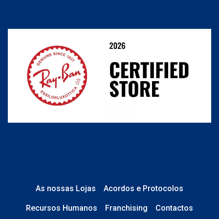
Cancelar ou devolver um pedido
Termos e Condições
link
Resolver o contrato aqui
Condições Comerciais
nº de encomenda
e-mail
Perguntas frequentes
O que acontece depois?
Está em perfeito estado e sem danos;
No caso de
Lentes de Contacto e
Líquidos
, a caixa está devidamente
As nossas Lojas
Acordos e Protocolos
selada.
Recursos Humanos
Franchising
Contactos
No caso de
Óculos de Sol
, tudo está