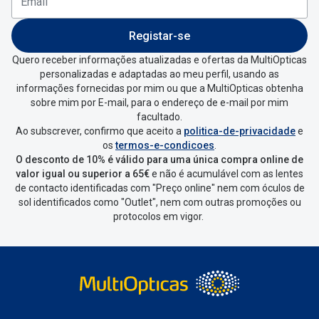
Conselhos
MultiOpticas deves:
Entrar na tua área pessoal e ir a
“
As
🆕 Guia de Compras para o formato do seu
Registar-se
rosto
minhas encomendas
”
.
Quero receber informações atualizadas e ofertas da MultiOpticas
personalizadas e adaptadas ao meu perfil, usando as
O sol e as crianças
Escolher a encomenda que queres
informações fornecidas por mim ou que a MultiOpticas obtenha
devolver e clica em
“Devolução”
.
sobre mim por E-mail, para o endereço de e-mail por mim
Óculos de sol para todos
facultado.
Ao subscrever, confirmo que aceito a
politica-de-privacidade
e
Vai abrir uma página onde só precisas
Lifestyle
os
termos-e-condicoes
.
de seleccionar qual o produto a
O desconto de 10% é válido para uma única compra online de
Saiba mais sobre as suas marcas favoritas
devolver, indicar a razão de devolução
valor igual ou superior a 65€
e não é acumulável com as lentes
de contacto identificadas com "Preço online" nem com óculos de
e confirmar a devolução
sol identificados como "Outlet", nem com outras promoções ou
protocolos em vigor.
Depois deves clicar em criar etiqueta
de devolução. Deves imprimir a
etiqueta que aparecer e coloca-la na
caixa da encomenda.
Não é possível devolver o artigo em