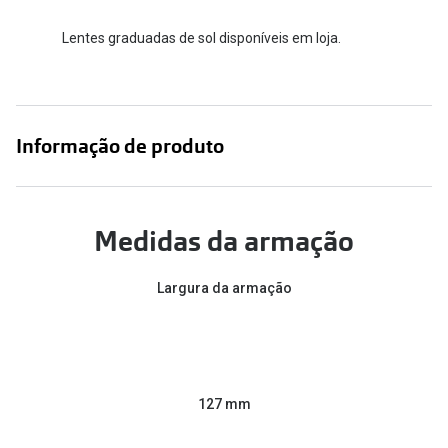
Conselhos
Lentes graduadas de sol disponíveis em loja.
🆕 Guia de Compras para o formato do seu
rosto
O sol e as crianças
Informação de produto
Óculos de sol para todos
Lifestyle
Saiba mais sobre as suas marcas favoritas
Medidas da armação
Largura da armação
127 mm