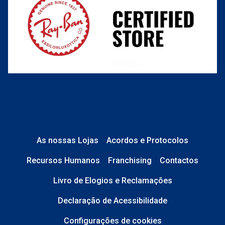
O que acontece depois?
Está em perfeito estado e sem danos;
No caso de
Lentes de Contacto e
Líquidos
, a caixa está devidamente
As nossas Lojas
Acordos e Protocolos
selada.
Recursos Humanos
Franchising
Contactos
No caso de
Óculos de Sol
, tudo está
Livro de Elogios e Reclamações
completo: estojo, pano, etiquetas,
saco transparente e caixa original.
Declaração de Acessibilidade
Configurações de cookies