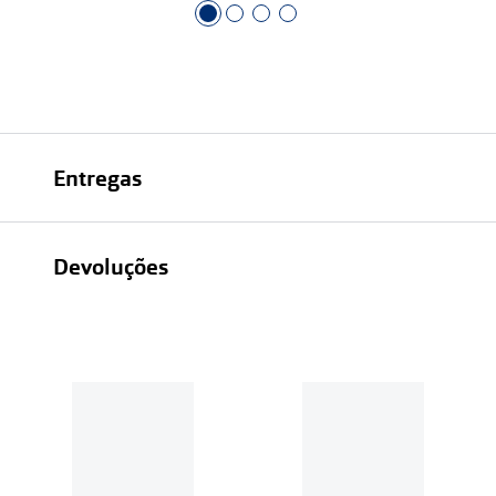
Entregas
Devoluções
Recolhas em loja sempre gratuitas;
30 dias
Entregas em casa:
Se o valor da encomenda for
superior a 39€, o envio é gratuito.
Em compras de valor inferior a