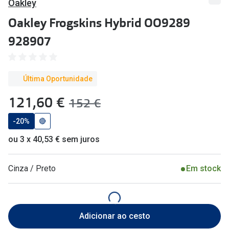
Oakley
🔴Outlet
Miopia/Hi
Oakley Frogskins Hybrid OO9289
Categoria
Astigmati
928907
Mulher
Multifoca
Homem
Coloridas
Última Oportunidade
Criança
agora:
121,60 €
Marcas
era:
152 €
Acessórios
iWear - Ex
-20%
🔴
ou 3 x 40,53 € sem juros
Marcas
Biofinity
Ray-Ban
Dailies
Cinza / Preto
Em stock
Oakley
Air Optix
Persol
Acuvue
Adicionar ao cesto
Michael Kors
Ver todas