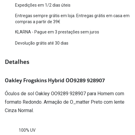
Expedições em 1/2 dias úteis
Versace
Contacto
Entregas sempre grátis em loja. Entregas grátis em casa em
Prada
compras a partir de 39€
Marque um
KLARNA - Pague em 3 prestações sem juros
Todas as marcas
Experimen
Devolução grátis até 30 dias
Marcas Exclusivas
Escolha as
DbyD
Recomend
Detalhes
Unofficial
+MultiOpt
Oakley Frogskins Hybrid OO9289 928907
Seen
Óculos de sol Oakley OO9289 928907 para Homem com
Formatos
formato Redondo. Armação de O_matter Preto com lente
Quadrados
Cinza Normal.
Redondos
100% UV