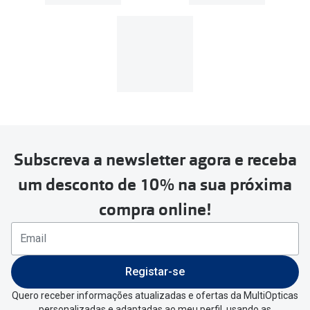
39€, os portes de envio têm um
custo de
3.99€
.
MultiOpticas
Subscreva a newsletter agora e receba
Para realizar a devolução deverás
um desconto de 10% na sua próxima
seguir estes passos:
compra online!
Se tens conta criada na
MultiOpticas deves:
Entrar na tua área pessoal e ir a
“
As
Registar-se
minhas encomendas
”
.
Quero receber informações atualizadas e ofertas da MultiOpticas
personalizadas e adaptadas ao meu perfil, usando as