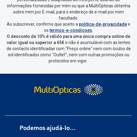
Escolher a encomenda que queres
informações fornecidas por mim ou que a MultiOpticas obtenha
devolver e clica em
“Devolução”
.
sobre mim por E-mail, para o endereço de e-mail por mim
facultado.
Ao subscrever, confirmo que aceito a
politica-de-privacidade
e
Vai abrir uma página onde só precisas
os
termos-e-condicoes
.
de seleccionar qual o produto a
O desconto de 10% é válido para uma única compra online de
devolver, indicar a razão de devolução
valor igual ou superior a 65€
e não é acumulável com as lentes
de contacto identificadas com "Preço online" nem com óculos de
e confirmar a devolução
sol identificados como "Outlet", nem com outras promoções ou
protocolos em vigor.
Depois deves clicar em criar etiqueta
de devolução. Deves imprimir a
etiqueta que aparecer e coloca-la na
caixa da encomenda.
Não é possível devolver o artigo em
lojas físicas.
Deves devolver a tua
encomenda
num
ponto de
Podemos ajudá-lo…
entrega
ou
cacifo