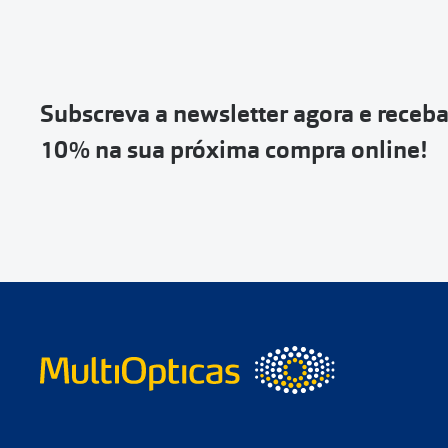
Escolher a enc
Vai abrir uma p
devolução e co
Subscreva a newsletter agora e receb
Depois deves cl
10% na sua próxima compra online!
coloca-la na c
Não é possível
de entrega
ou
Quando a Sendi
o
código de s
Se não tens 