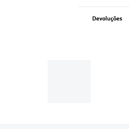
Devoluções
Recolhas em lo
Entregas em ca
Se o valor d
Em compras d
Para realizar a 
Se tens cont
Entrar na tua ár