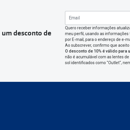
omenda que queres devolver e clica em
“Devolução”
.
ágina onde só precisas de seleccionar qual o produto a devolver,
nfirmar a devolução
Quero receber informações atualiz
a um desconto de
meu perfil, usando as informações
icar em criar etiqueta de devolução. Deves imprimir a etiqueta 
por E-mail, para o endereço de e-ma
Ao subscrever, confirmo que aceito
aixa da encomenda.
O desconto de 10% é válido para u
não é acumulável com as lentes de 
 devolver o artigo em lojas físicas.
Deves devolver a tua enc
sol identificados como "Outlet", n
cacifo Sending/Inpost
mais perto de ti.
Ver pontos disponívei
ng/Inpost recolha a tua encomenda, vais receber um e-mail de 
eguimento,
para que possas acompanhar a devolução.
conta ou preferes não registrar-te:
link