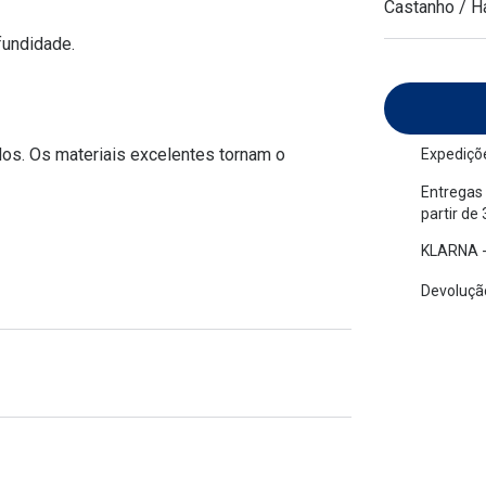
Castanho / H
am os meus olhos?
Olhar por todos
Adaptáveis à luz
fundidade.
Ver todos os artigos
Lentes personalizadas
ados. Os materiais excelentes tornam o
Expediçõe
Entregas 
partir de
KLARNA -
Devolução