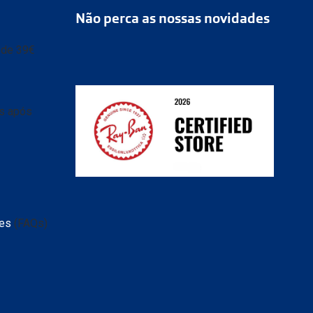
Não perca as nossas novidades
r de 39€
as após
ransparente e caixa
 de
tes
(FAQs)