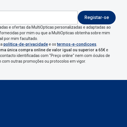
Registar-se
 indicar a razão de
adas e ofertas da MultiOpticas personalizadas e adaptadas ao
 fornecidas por mim ou que a MultiOpticas obtenha sobre mim
que aparecer e
il por mim facultado.
 a
politica-de-privacidade
e os
termos-e-condicoes
.
ma única compra online de valor igual ou superior a 65€
e
contacto identificadas com "Preço online" nem com óculos de
omenda
num
ponto
em com outras promoções ou protocolos em vigor.
s
confirmação com