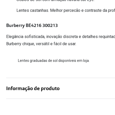
Óculos Polarizados
Como funcion
Líquidos e gotas
Olhos Vermelhos
Mais vendidos
Lentes castanhas. Melhor percecão e contraste da pro
Mulher
Ver todos
Homem
🔴Outlet
Burberry BE4216 300213
Criança
Elegância sofisticada, inovação discreta e detalhes requint
Burberry chique, versátil e fácil de usar.
Lentes graduadas de sol disponíveis em loja.
Informação de produto