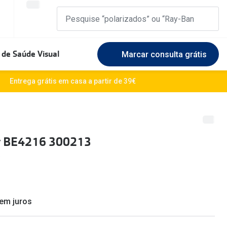
 de Saúde Visual
Marcar consulta grátis
Marcas Exclusivas
Entrega grátis em casa a partir de 39€
DbyD
Marque uma consulta gratuita
🆕 Guia 
rosto
Unofficial
Experimente gratuitamente em loja
O sol e a
y BE4216 300213
Seen
Escolha as lentes ideais
Óculos d
Recomendações
Lifesty
+MultiOpticas
Quadrados
Saiba ma
sem juros
Redondos