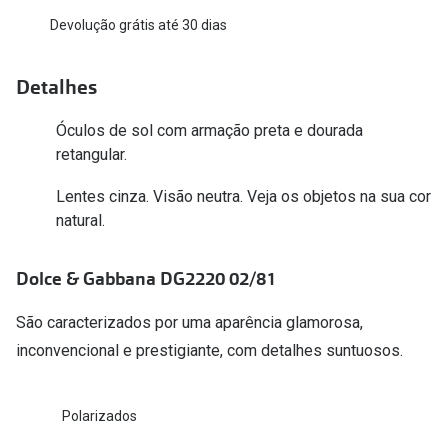
Devolução grátis até 30 dias
Versace
Contacto
Prada
Marque um
Detalhes
Todas as marcas
Experimen
Óculos de sol com armação preta e dourada
retangular.
Marcas Exclusivas
Escolha as
DbyD
Lentes cinza. Visão neutra. Veja os objetos na sua cor
Recomend
natural.
Unofficial
+MultiOpt
Seen
Dolce & Gabbana DG2220 02/81
Formatos
São caracterizados por uma aparência glamorosa,
inconvencional e prestigiante, com detalhes suntuosos.
Quadrados
Redondos
Polarizados