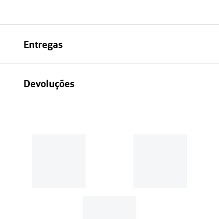
Entregas
Devoluções
Recolhas em loja sempre gratuitas;
30 dias
Entregas em casa:
Se o valor da encomenda for
superior a 39€, o envio é gratuito.
Em compras de valor inferior a
39€, os portes de envio têm um
custo de
3.99€
.