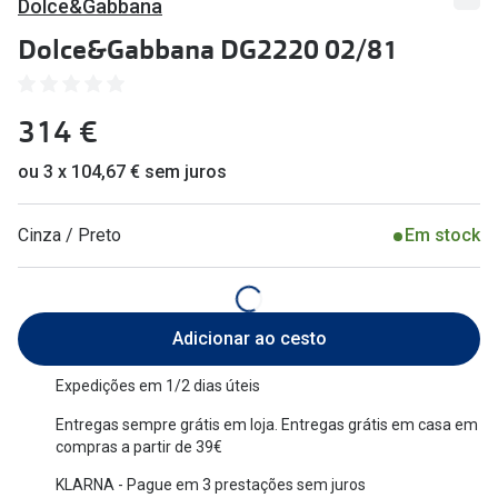
Dolce&Gabbana
🔴Outlet
Miopia/Hi
Dolce&Gabbana DG2220 02/81
Categoria
Astigmati
Mulher
Multifoca
314 €
Homem
Coloridas
ou 3 x 104,67 € sem juros
Criança
Marcas
Cinza / Preto
Em stock
Acessórios
iWear - Ex
Marcas
Biofinity
Adicionar ao cesto
Ray-Ban
Dailies
Expedições em 1/2 dias úteis
Oakley
Air Optix
Entregas sempre grátis em loja. Entregas grátis em casa em
Persol
Acuvue
compras a partir de 39€
Michael Kors
Ver todas
KLARNA - Pague em 3 prestações sem juros