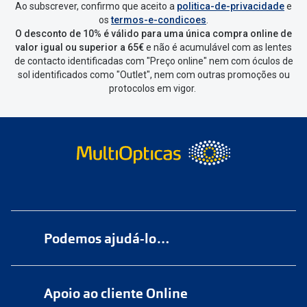
Ao subscrever, confirmo que aceito a
politica-de-privacidade
e
Vai abrir uma página onde só precisas
os
termos-e-condicoes
.
de seleccionar qual o produto a
O desconto de 10% é válido para uma única compra online de
devolver, indicar a razão de devolução
valor igual ou superior a 65€
e não é acumulável com as lentes
de contacto identificadas com "Preço online" nem com óculos de
e confirmar a devolução
sol identificados como "Outlet", nem com outras promoções ou
protocolos em vigor.
Depois deves clicar em criar etiqueta
de devolução. Deves imprimir a
etiqueta que aparecer e coloca-la na
caixa da encomenda.
Não é possível devolver o artigo em
lojas físicas.
Deves devolver a tua
encomenda
num
ponto de
Podemos ajudá-lo…
entrega
ou
cacifo
Sending/Inpost
mais perto de ti.
Ver
Numa das nossas
+200 lojas
pontos disponíveis
Apoio ao cliente Online
Marque
aqui
uma consulta grátis