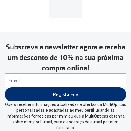
MultiOpticas
Subscreva a newsletter agora e receba
Para realizar a devolução deverás
um desconto de 10% na sua próxima
seguir estes passos:
compra online!
Se tens conta criada na
MultiOpticas deves:
Entrar na tua área pessoal e ir a
“
As
Registar-se
minhas encomendas
”
.
Quero receber informações atualizadas e ofertas da MultiOpticas
personalizadas e adaptadas ao meu perfil, usando as
Escolher a encomenda que queres
informações fornecidas por mim ou que a MultiOpticas obtenha
devolver e clica em
“Devolução”
.
sobre mim por E-mail, para o endereço de e-mail por mim
facultado.