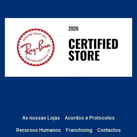
Cancelar ou devolver um pedido
Termos e Condições
link
Resolver o contrato aqui
Condições Comerciais
nº de encomenda
e-mail
Perguntas frequentes
O que acontece depois?
Está em perfeito estado e sem danos;
No caso de
Lentes de Contacto e
Líquidos
, a caixa está devidamente
As nossas Lojas
Acordos e Protocolos
selada.
Recursos Humanos
Franchising
Contactos
No caso de
Óculos de Sol
, tudo está