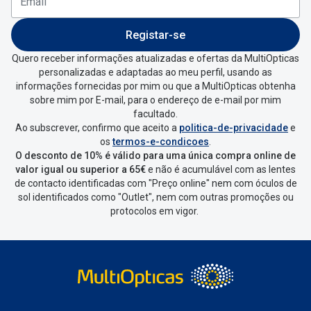
Conselhos
MultiOpticas deves:
Entrar na tua área pessoal e ir a
“
As
🆕 Guia de Compras para o formato do seu
Registar-se
rosto
minhas encomendas
”
.
Quero receber informações atualizadas e ofertas da MultiOpticas
personalizadas e adaptadas ao meu perfil, usando as
O sol e as crianças
Escolher a encomenda que queres
informações fornecidas por mim ou que a MultiOpticas obtenha
devolver e clica em
“Devolução”
.
sobre mim por E-mail, para o endereço de e-mail por mim
Óculos de sol para todos
facultado.
Ao subscrever, confirmo que aceito a
politica-de-privacidade
e
Vai abrir uma página onde só precisas
Lifestyle
os
termos-e-condicoes
.
de seleccionar qual o produto a
O desconto de 10% é válido para uma única compra online de
Saiba mais sobre as suas marcas favoritas
devolver, indicar a razão de devolução
valor igual ou superior a 65€
e não é acumulável com as lentes
de contacto identificadas com "Preço online" nem com óculos de
e confirmar a devolução
sol identificados como "Outlet", nem com outras promoções ou
protocolos em vigor.
Depois deves clicar em criar etiqueta
de devolução. Deves imprimir a
etiqueta que aparecer e coloca-la na
caixa da encomenda.
Não é possível devolver o artigo em