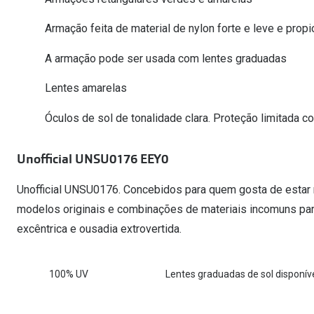
Óculos Polarizados
Como funcion
Líquidos e gotas
Olhos Vermelhos
Mais vendidos
Armação feita de material de nylon forte e leve e propi
Mulher
Ver todos
A armação pode ser usada com lentes graduadas
Homem
🔴Outlet
Criança
Lentes amarelas
Óculos de sol de tonalidade clara. Proteção limitada con
Unofficial UNSU0176 EEY0
Unofficial UNSU0176. Concebidos para quem gosta de estar 
modelos originais e combinações de materiais incomuns pa
excêntrica e ousadia extrovertida.
100% UV
Lentes graduadas de sol disponíve