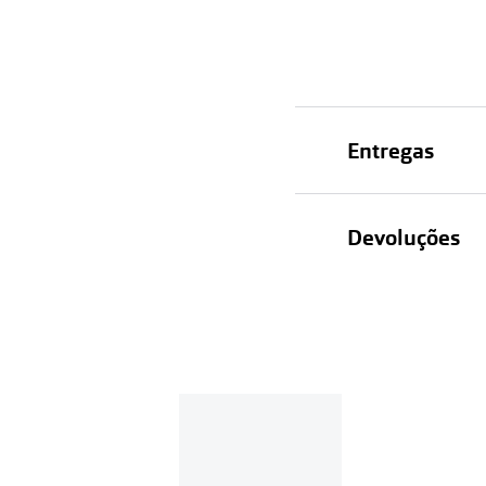
Entregas
Devoluções
Recolhas em lo
Entregas em ca
Se o valor d
Em compras d