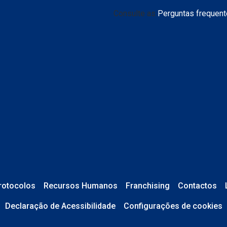
mesmo método
Consulte as
Perguntas frequen
14 dias
ção não cumprir as condições
perguntas frequentes
iopticas.pt
rotocolos
Recursos Humanos
Franchising
Contactos
Declaração de Acessibilidade
Configurações de cookies