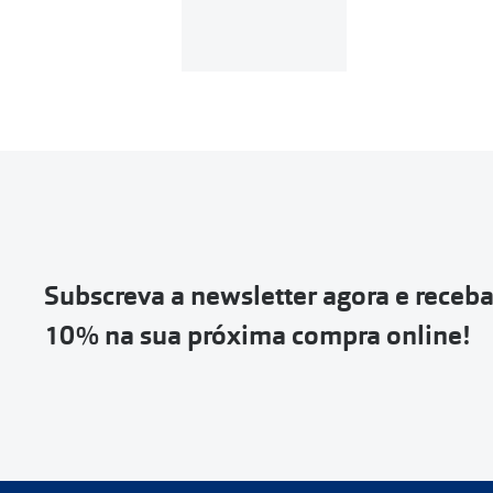
Para realizar a 
Se tens cont
Entrar na tua ár
Escolher a enc
Vai abrir uma p
devolução e co
Subscreva a newsletter agora e receb
Depois deves cl
10% na sua próxima compra online!
coloca-la na c
Não é possível
de entrega
ou
Quando a Sendi