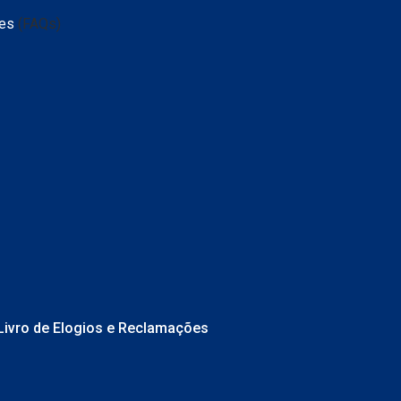
 de
tes
(FAQs)
Livro de Elogios e Reclamações