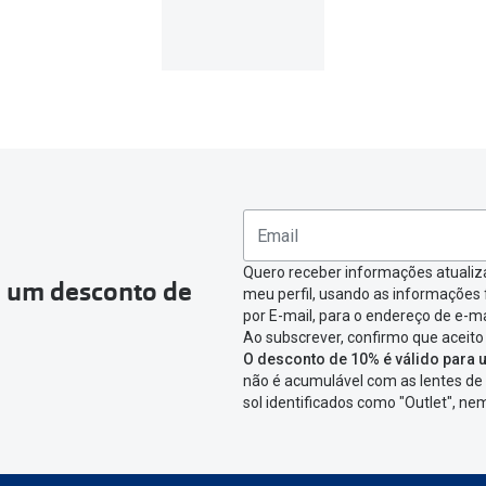
devolução deverás seguir estes passos:
a criada na MultiOpticas deves:
ea pessoal e ir a
“
As minhas encomendas
”
.
omenda que queres devolver e clica em
“Devolução”
.
ágina onde só precisas de seleccionar qual o produto a devolver,
nfirmar a devolução
Quero receber informações atualiz
a um desconto de
meu perfil, usando as informações
icar em criar etiqueta de devolução. Deves imprimir a etiqueta 
por E-mail, para o endereço de e-ma
Ao subscrever, confirmo que aceito
aixa da encomenda.
O desconto de 10% é válido para u
não é acumulável com as lentes de 
 devolver o artigo em lojas físicas.
Deves devolver a tua enc
sol identificados como "Outlet", n
cacifo Sending/Inpost
mais perto de ti.
Ver pontos disponívei
ng/Inpost recolha a tua encomenda, vais receber um e-mail de 