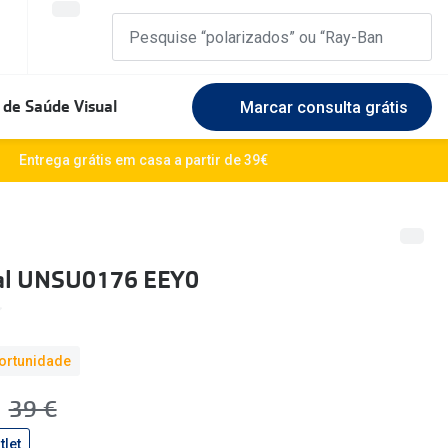
 de Saúde Visual
Marcar consulta grátis
Marcas Exclusivas
Entrega grátis em casa a partir de 39€
DbyD
Marque uma consulta gratuita
🆕 Guia 
rosto
Unofficial
Experimente gratuitamente em loja
O sol e a
ial UNSU0176 EEY0
Seen
Escolha as lentes ideais
Óculos d
Recomendações
Lifesty
ortunidade
+MultiOpticas
Quadrados
Saiba ma
€
era:
39 €
Redondos
tlet