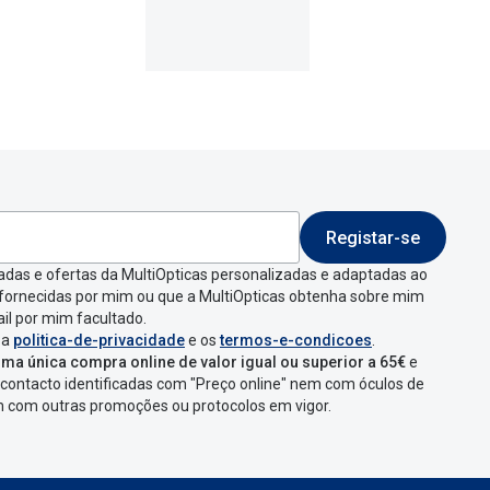
Registar-se
 indicar a razão de
adas e ofertas da MultiOpticas personalizadas e adaptadas ao
 fornecidas por mim ou que a MultiOpticas obtenha sobre mim
que aparecer e
il por mim facultado.
 a
politica-de-privacidade
e os
termos-e-condicoes
.
ma única compra online de valor igual ou superior a 65€
e
contacto identificadas com "Preço online" nem com óculos de
omenda
num
ponto
em com outras promoções ou protocolos em vigor.
s
confirmação com