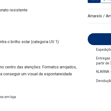
am os meus olhos?
Olhar por todos
Adaptáveis à luz
onato resistente
Ver todos os artigos
Amarelo / Am
Lentes personalizadas
tra o brilho solar (categoria UV 1)
Expediçõe
Entregas 
partir de
no centro das atenções. Formatos arrojados,
KLARNA -
ra conseguir um visual de espontaneidade
Devolução
is em loja.