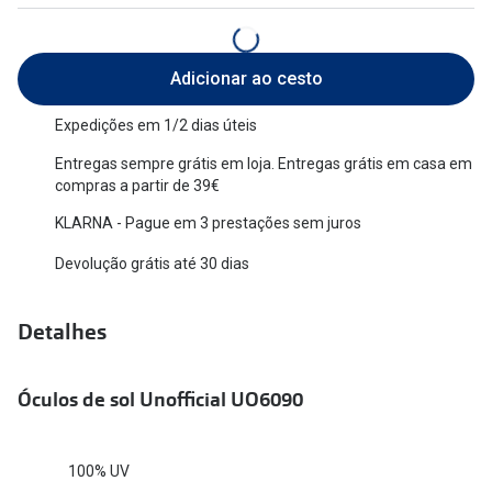
Versace
Contacto
Prada
Adicionar ao cesto
Marque um
Todas as marcas
Expedições em 1/2 dias úteis
Experimen
Entregas sempre grátis em loja. Entregas grátis em casa em
Marcas Exclusivas
Escolha as
compras a partir de 39€
DbyD
Recomend
KLARNA - Pague em 3 prestações sem juros
Unofficial
Devolução grátis até 30 dias
+MultiOpt
Seen
Detalhes
Formatos
Quadrados
Óculos de sol Unofficial UO6090
Redondos
100% UV