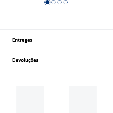
Entregas
Devoluções
Recolhas em loja sempre gratuitas;
30 dias
Entregas em casa:
Se o valor da encomenda for
superior a 39€, o envio é gratuito.
Em compras de valor inferior a