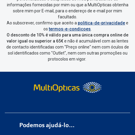
Escolher a encomenda que queres
informações fornecidas por mim ou que a MultiOpticas obtenha
devolver e clica em
“Devolução”
.
sobre mim por E-mail, para o endereço de e-mail por mim
facultado.
Ao subscrever, confirmo que aceito a
politica-de-privacidade
e
Vai abrir uma página onde só precisas
os
termos-e-condicoes
.
de seleccionar qual o produto a
O desconto de 10% é válido para uma única compra online de
devolver, indicar a razão de devolução
valor igual ou superior a 65€
e não é acumulável com as lentes
de contacto identificadas com "Preço online" nem com óculos de
e confirmar a devolução
sol identificados como "Outlet", nem com outras promoções ou
protocolos em vigor.
Depois deves clicar em criar etiqueta
de devolução. Deves imprimir a
etiqueta que aparecer e coloca-la na
caixa da encomenda.
Não é possível devolver o artigo em
lojas físicas.
Deves devolver a tua
encomenda
num
ponto de
Podemos ajudá-lo…
entrega
ou
cacifo
Sending/Inpost
mais perto de ti.
Ver