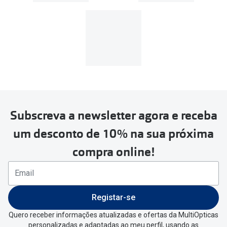
39€, os portes de envio têm um
custo de
3.99€
.
MultiOpticas
Subscreva a newsletter agora e receba
Para realizar a devolução deverás
um desconto de 10% na sua próxima
seguir estes passos:
compra online!
Se tens conta criada na
MultiOpticas deves:
Entrar na tua área pessoal e ir a
“
As
Registar-se
minhas encomendas
”
.
Quero receber informações atualizadas e ofertas da MultiOpticas
personalizadas e adaptadas ao meu perfil, usando as