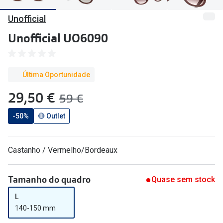
🔴Outlet
Miopia/Hi
Unofficial
Categoria
Astigmati
Unofficial UO6090
Mulher
Multifoca
Homem
Coloridas
Última Oportunidade
Criança
agora:
29,50 €
era:
59 €
Marcas
Acessórios
-50%
🔴 Outlet
iWear - Ex
Marcas
Biofinity
Castanho / Vermelho/Bordeaux
Ray-Ban
Dailies
Oakley
Air Optix
Tamanho do quadro
Quase sem stock
L
Persol
Acuvue
140-150 mm
Michael Kors
Ver todas