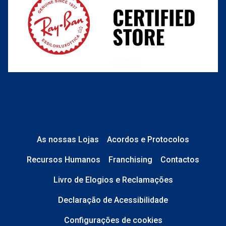
O que acontece depois?
Está em perfeito estado e sem danos;
No caso de
Lentes de Contacto e
Líquidos
, a caixa está devidamente
As nossas Lojas
Acordos e Protocolos
selada.
Recursos Humanos
Franchising
Contactos
No caso de
Óculos de Sol
, tudo está
Livro de Elogios e Reclamações
completo: estojo, pano, etiquetas,
saco transparente e caixa original.
Declaração de Acessibilidade
Configurações de cookies