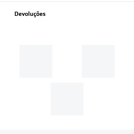
Devoluções
Recolhas em loja sempre gratuitas;
30 dias
Entregas em casa:
Se o valor da encomenda for
superior a 39€, o envio é gratuito.
Em compras de valor inferior a
39€, os portes de envio têm um
custo de
3.99€
.
MultiOpticas