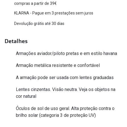
compras a partir de 39€
Versace
Contacto
KLARNA - Pague em 3 prestações sem juros
Prada
Marque um
Devolução grátis até 30 dias
Todas as marcas
Experimen
Detalhes
Marcas Exclusivas
Escolha as
DbyD
Armações aviador/piloto pretas e em estilo havana
Recomend
Unofficial
Armação metálica resistente e confortável
+MultiOpt
Seen
A armação pode ser usada com lentes graduadas
Lentes cinzentas. Visão neutra. Veja os objetos na
Formatos
cor natural
Quadrados
Óculos de sol de uso geral. Alta proteção contra o
Redondos
brilho solar (categoria 3 de proteção UV)