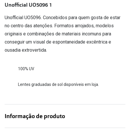
Conselhos
Unofficial UO5096 1
🆕 Guia de Compras para o formato do seu
Unofficial UO5096. Concebidos para quem gosta de estar
rosto
no centro das atenções. Formatos arrojados, modelos
O sol e as crianças
originais e combinações de materiais incomuns para
conseguir um visual de espontaneidade excêntrica e
Óculos de sol para todos
ousadia extrovertida.
Lifestyle
Saiba mais sobre as suas marcas favoritas
100% UV
Lentes graduadas de sol disponíveis em loja.
Informação de produto