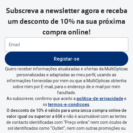
Subscreva a newsletter agora e receba
Para realizar a devolução deverás
um desconto de 10% na sua próxima
seguir estes passos:
compra online!
Se tens conta criada na
MultiOpticas deves:
Entrar na tua área pessoal e ir a
“
As
Registar-se
minhas encomendas
”
.
Quero receber informações atualizadas e ofertas da MultiOpticas
personalizadas e adaptadas ao meu perfil, usando as
Escolher a encomenda que queres
informações fornecidas por mim ou que a MultiOpticas obtenha
devolver e clica em
“Devolução”
.
sobre mim por E-mail, para o endereço de e-mail por mim
facultado.
Ao subscrever, confirmo que aceito a
politica-de-privacidade
e
Vai abrir uma página onde só precisas
os
termos-e-condicoes
.
de seleccionar qual o produto a
O desconto de 10% é válido para uma única compra online de
devolver, indicar a razão de devolução
valor igual ou superior a 65€
e não é acumulável com as lentes
de contacto identificadas com "Preço online" nem com óculos de
e confirmar a devolução
sol identificados como "Outlet", nem com outras promoções ou