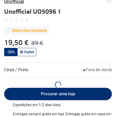
Unofficial
🔴Outlet
Miopia/Hi
Unofficial UO5096 1
Categoria
Astigmati
Mulher
Multifoca
Última Oportunidade
Homem
Coloridas
agora:
19,50 €
era:
39 €
Criança
Marcas
-50%
🔴 Outlet
Acessórios
iWear - Ex
Cinza / Preto
Fora de stock
Marcas
Biofinity
Ray-Ban
Dailies
Oakley
Air Optix
Procurar uma loja
Persol
Acuvue
Expedições em 1/2 dias úteis
Michael Kors
Ver todas
Entregas sempre grátis em loja. Entregas grátis em casa em