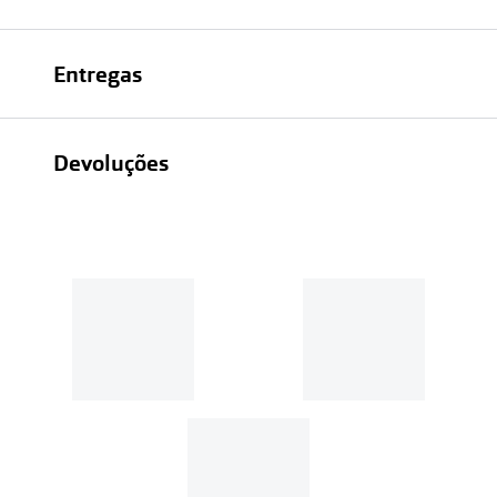
Entregas
Devoluções
Recolhas em loja sempre gratuitas;
30 dias
Entregas em casa:
Se o valor da encomenda for
superior a 39€, o envio é gratuito.
Em compras de valor inferior a
39€, os portes de envio têm um
custo de
3.99€
.