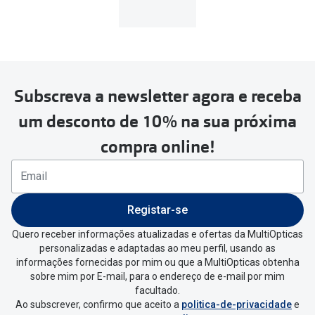
MultiOpticas
Subscreva a newsletter agora e receba
Para realizar a devolução deverás
um desconto de 10% na sua próxima
seguir estes passos:
compra online!
Se tens conta criada na
MultiOpticas deves:
Entrar na tua área pessoal e ir a
“
As
Registar-se
minhas encomendas
”
.
Quero receber informações atualizadas e ofertas da MultiOpticas
personalizadas e adaptadas ao meu perfil, usando as
Escolher a encomenda que queres
informações fornecidas por mim ou que a MultiOpticas obtenha
devolver e clica em
“Devolução”
.
sobre mim por E-mail, para o endereço de e-mail por mim
facultado.
Ao subscrever, confirmo que aceito a
politica-de-privacidade
e
Vai abrir uma página onde só precisas