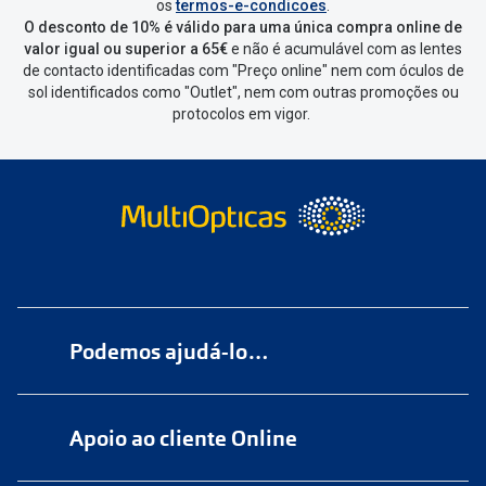
os
termos-e-condicoes
.
de seleccionar qual o produto a
O desconto de 10% é válido para uma única compra online de
devolver, indicar a razão de devolução
valor igual ou superior a 65€
e não é acumulável com as lentes
de contacto identificadas com "Preço online" nem com óculos de
e confirmar a devolução
sol identificados como "Outlet", nem com outras promoções ou
protocolos em vigor.
Depois deves clicar em criar etiqueta
de devolução. Deves imprimir a
etiqueta que aparecer e coloca-la na
caixa da encomenda.
Não é possível devolver o artigo em
lojas físicas.
Deves devolver a tua
encomenda
num
ponto de
Podemos ajudá-lo…
entrega
ou
cacifo
Sending/Inpost
mais perto de ti.
Ver
Numa das nossas
+200 lojas
pontos disponíveis
Apoio ao cliente Online
Marque
aqui
uma consulta grátis
Quando a Sending/Inpost recolha a