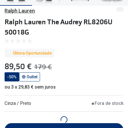
🔴Outlet
Miopia/Hi
Ralph Lauren
Categoria
Astigmati
Ralph Lauren The Audrey RL8206U
Mulher
Multifoca
50018G
Homem
Coloridas
Criança
Última Oportunidade
Marcas
agora:
89,50 €
era:
179 €
Acessórios
iWear - Ex
-50%
🔴 Outlet
Marcas
Biofinity
ou 3 x 29,83 € sem juros
Ray-Ban
Dailies
Oakley
Air Optix
Cinza / Preto
Fora de stock
Persol
Acuvue
Michael Kors
Ver todas