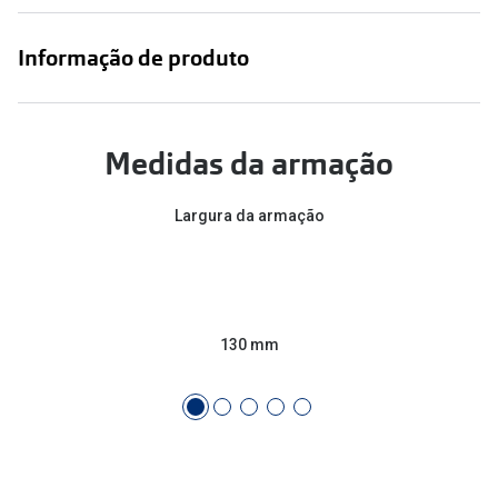
Conselhos
🆕 Guia de Compras para o formato do seu
Informação de produto
rosto
O sol e as crianças
Medidas da armação
Óculos de sol para todos
Largura da armação
Lifestyle
Saiba mais sobre as suas marcas favoritas
130 mm