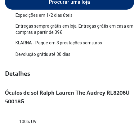
Procurar uma loja
Versace
Contacto
Expedições em 1/2 dias úteis
Prada
Marque um
Entregas sempre grátis em loja. Entregas grátis em casa em
compras a partir de 39€
Todas as marcas
Experimen
KLARNA - Pague em 3 prestações sem juros
Marcas Exclusivas
Escolha as
Devolução grátis até 30 dias
DbyD
Recomend
Unofficial
Detalhes
+MultiOpt
Seen
Óculos de sol Ralph Lauren The Audrey RL8206U
Formatos
50018G
Quadrados
100% UV
Redondos