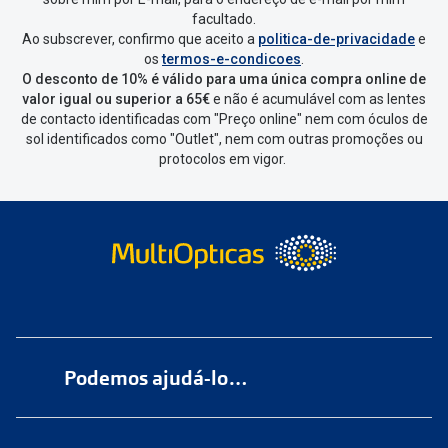
facultado.
Ao subscrever, confirmo que aceito a
politica-de-privacidade
e
Vai abrir uma página onde só precisas
os
termos-e-condicoes
.
de seleccionar qual o produto a
O desconto de 10% é válido para uma única compra online de
devolver, indicar a razão de devolução
valor igual ou superior a 65€
e não é acumulável com as lentes
de contacto identificadas com "Preço online" nem com óculos de
e confirmar a devolução
sol identificados como "Outlet", nem com outras promoções ou
protocolos em vigor.
Depois deves clicar em criar etiqueta
de devolução. Deves imprimir a
etiqueta que aparecer e coloca-la na
caixa da encomenda.
Não é possível devolver o artigo em
lojas físicas.
Deves devolver a tua
encomenda
num
ponto de
Podemos ajudá-lo…
entrega
ou
cacifo
Sending/Inpost
mais perto de ti.
Ver
Numa das nossas
+200 lojas
pontos disponíveis