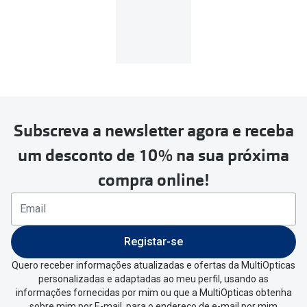
MultiOpticas
Subscreva a newsletter agora e receba
Para realizar a devolução deverás
um desconto de 10% na sua próxima
seguir estes passos:
compra online!
Se tens conta criada na
MultiOpticas deves:
Entrar na tua área pessoal e ir a
“
As
Registar-se
minhas encomendas
”
.
Quero receber informações atualizadas e ofertas da MultiOpticas
personalizadas e adaptadas ao meu perfil, usando as
Escolher a encomenda que queres
informações fornecidas por mim ou que a MultiOpticas obtenha
devolver e clica em
“Devolução”
.
sobre mim por E-mail, para o endereço de e-mail por mim