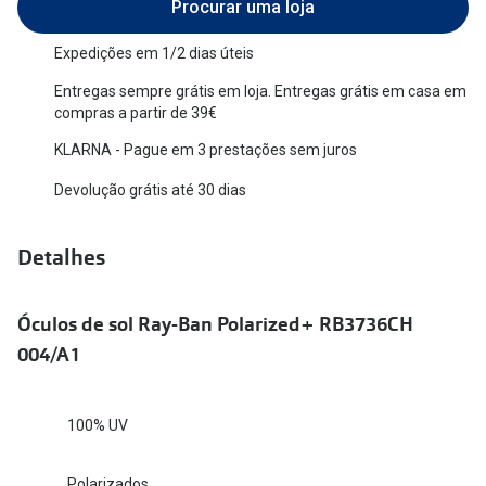
Procurar uma loja
Versace
Contacto
Expedições em 1/2 dias úteis
Prada
Marque um
Entregas sempre grátis em loja. Entregas grátis em casa em
compras a partir de 39€
Todas as marcas
Experimen
KLARNA - Pague em 3 prestações sem juros
Marcas Exclusivas
Escolha as
Devolução grátis até 30 dias
DbyD
Recomend
Unofficial
Detalhes
+MultiOpt
Seen
Óculos de sol Ray-Ban Polarized+ RB3736CH
Formatos
004/A1
Quadrados
100% UV
Redondos
Polarizados