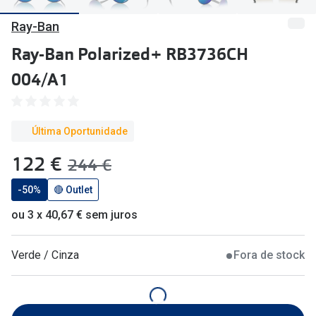
🔴Outlet
Miopia/Hi
Ray-Ban
Categoria
Astigmati
Ray-Ban Polarized+ RB3736CH
Mulher
Multifoca
004/A1
Homem
Coloridas
Criança
Última Oportunidade
Marcas
agora:
122 €
era:
244 €
Acessórios
iWear - Ex
-50%
🔴 Outlet
Marcas
Biofinity
ou 3 x 40,67 € sem juros
Ray-Ban
Dailies
Oakley
Air Optix
Verde / Cinza
Fora de stock
Persol
Acuvue
Michael Kors
Ver todas