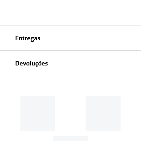
Entregas
Devoluções
Recolhas em loja sempre gratuitas;
30 dias
Entregas em casa:
Se o valor da encomenda for
superior a 39€, o envio é gratuito.
Em compras de valor inferior a
39€, os portes de envio têm um
custo de
3.99€
.