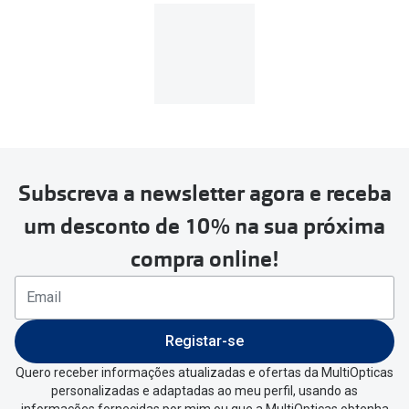
custo de
3.99€
.
MultiOpticas
Subscreva a newsletter agora e receba
Para realizar a devolução deverás
um desconto de 10% na sua próxima
seguir estes passos:
compra online!
Se tens conta criada na
MultiOpticas deves:
Entrar na tua área pessoal e ir a
“
As
Registar-se
minhas encomendas
”
.
Quero receber informações atualizadas e ofertas da MultiOpticas
personalizadas e adaptadas ao meu perfil, usando as
Escolher a encomenda que queres
informações fornecidas por mim ou que a MultiOpticas obtenha