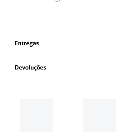
Entregas
Devoluções
Recolhas em loja sempre gratuitas;
30 dias
Entregas em casa:
Se o valor da encomenda for
superior a 39€, o envio é gratuito.
Em compras de valor inferior a
39€, os portes de envio têm um