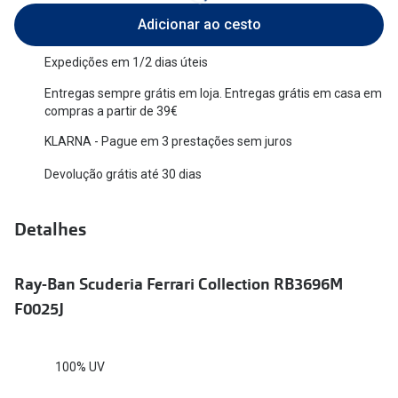
Adicionar ao cesto
Versace
Contacto
Prada
Expedições em 1/2 dias úteis
Marque um
Entregas sempre grátis em loja. Entregas grátis em casa em
Todas as marcas
Experimen
compras a partir de 39€
Marcas Exclusivas
KLARNA - Pague em 3 prestações sem juros
Escolha as
DbyD
Devolução grátis até 30 dias
Recomend
Unofficial
+MultiOpt
Detalhes
Seen
Formatos
Ray-Ban Scuderia Ferrari Collection RB3696M
F0025J
Quadrados
Redondos
100% UV