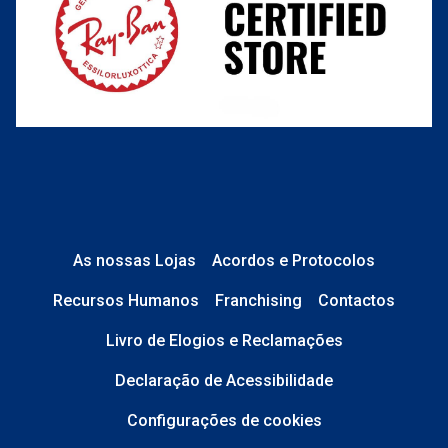
O que acontece depois?
Está em perfeito estado e sem danos;
No caso de
Lentes de Contacto e
Líquidos
, a caixa está devidamente
As nossas Lojas
Acordos e Protocolos
selada.
Recursos Humanos
Franchising
Contactos
No caso de
Óculos de Sol
, tudo está
Livro de Elogios e Reclamações
completo: estojo, pano, etiquetas,
saco transparente e caixa original.
Declaração de Acessibilidade
Configurações de cookies