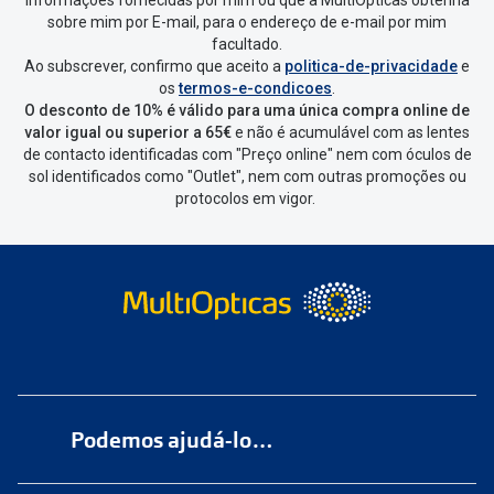
devolver e clica em
“Devolução”
.
sobre mim por E-mail, para o endereço de e-mail por mim
facultado.
Ao subscrever, confirmo que aceito a
politica-de-privacidade
e
Vai abrir uma página onde só precisas
os
termos-e-condicoes
.
de seleccionar qual o produto a
O desconto de 10% é válido para uma única compra online de
devolver, indicar a razão de devolução
valor igual ou superior a 65€
e não é acumulável com as lentes
de contacto identificadas com "Preço online" nem com óculos de
e confirmar a devolução
sol identificados como "Outlet", nem com outras promoções ou
protocolos em vigor.
Depois deves clicar em criar etiqueta
de devolução. Deves imprimir a
etiqueta que aparecer e coloca-la na
caixa da encomenda.
Não é possível devolver o artigo em
lojas físicas.
Deves devolver a tua
encomenda
num
ponto de
Podemos ajudá-lo…
entrega
ou
cacifo
Sending/Inpost
mais perto de ti.
Ver