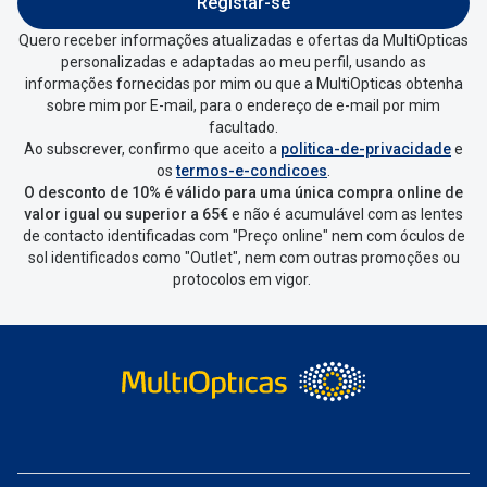
Conselhos
Registar-se
minhas encomendas
”
.
Quero receber informações atualizadas e ofertas da MultiOpticas
🆕 Guia de Compras para o formato do seu
personalizadas e adaptadas ao meu perfil, usando as
Escolher a encomenda que queres
rosto
informações fornecidas por mim ou que a MultiOpticas obtenha
devolver e clica em
“Devolução”
.
sobre mim por E-mail, para o endereço de e-mail por mim
O sol e as crianças
facultado.
Ao subscrever, confirmo que aceito a
politica-de-privacidade
e
Vai abrir uma página onde só precisas
Óculos de sol para todos
os
termos-e-condicoes
.
de seleccionar qual o produto a
O desconto de 10% é válido para uma única compra online de
devolver, indicar a razão de devolução
Lifestyle
valor igual ou superior a 65€
e não é acumulável com as lentes
de contacto identificadas com "Preço online" nem com óculos de
e confirmar a devolução
Saiba mais sobre as suas marcas favoritas
sol identificados como "Outlet", nem com outras promoções ou
protocolos em vigor.
Depois deves clicar em criar etiqueta
de devolução. Deves imprimir a
etiqueta que aparecer e coloca-la na
caixa da encomenda.
Não é possível devolver o artigo em
lojas físicas.
Deves devolver a tua