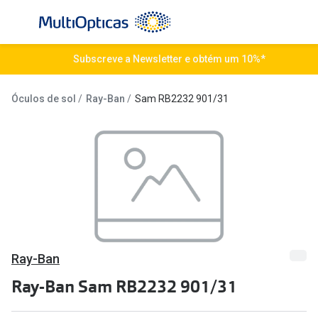
Ir para o
conteúdo
Todos os óculos de sol
Subscreve a Newsletter e obtém um 10%*
Todas as 
Campanhas
Destaqu
Óculos de sol
Ray-Ban
Sam RB2232 901/31
Até -50% em Óculos de Sol
Lentes de
Destaques
Frequênc
Óculos de sol Desportivos
Diárias
Ray-Ban Reverse
Quinzenai
Nova coleção
Mensais
Ray-Ban
Óculos Polarizados
Líquidos 
Ray-Ban Sam RB2232 901/31
Mais vendidos
Tipos de