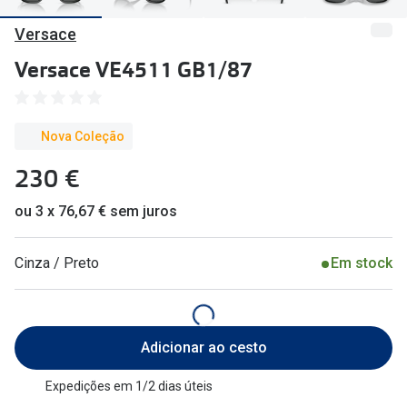
🔴Outlet
Miopia/Hi
Versace
Categoria
Astigmati
Versace VE4511 GB1/87
Mulher
Multifoca
Homem
Coloridas
Nova Coleção
Criança
230 €
Marcas
ou 3 x 76,67 € sem juros
Acessórios
iWear - Ex
Marcas
Biofinity
Cinza / Preto
Em stock
Ray-Ban
Dailies
Oakley
Air Optix
Adicionar ao cesto
Persol
Acuvue
Expedições em 1/2 dias úteis
Michael Kors
Ver todas