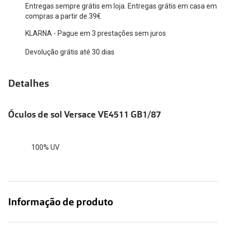
Entregas sempre grátis em loja. Entregas grátis em casa em
Versace
compras a partir de 39€
Contacto
KLARNA - Pague em 3 prestações sem juros
Prada
Marque um
Devolução grátis até 30 dias
Todas as marcas
Experimen
Marcas Exclusivas
Escolha as
Detalhes
DbyD
Recomend
Óculos de sol Versace VE4511 GB1/87
Unofficial
+MultiOpt
Seen
100% UV
Formatos
Quadrados
Informação de produto
Redondos