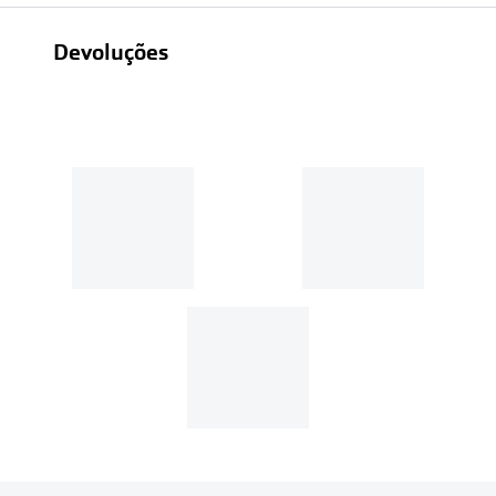
Devoluções
Recolhas em loja sempre gratuitas;
30 dias
Entregas em casa:
Se o valor da encomenda for
superior a 39€, o envio é gratuito.
Em compras de valor inferior a
39€, os portes de envio têm um
custo de
3.99€
.
MultiOpticas