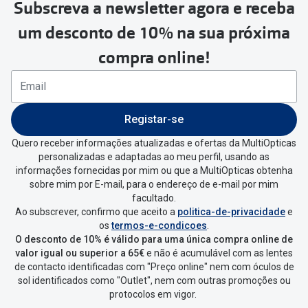
Subscreva a newsletter agora e receba
Para realizar a devolução deverás
um desconto de 10% na sua próxima
seguir estes passos:
compra online!
Se tens conta criada na
MultiOpticas deves:
Entrar na tua área pessoal e ir a
“
As
Registar-se
minhas encomendas
”
.
Quero receber informações atualizadas e ofertas da MultiOpticas
personalizadas e adaptadas ao meu perfil, usando as
Escolher a encomenda que queres
informações fornecidas por mim ou que a MultiOpticas obtenha
devolver e clica em
“Devolução”
.
sobre mim por E-mail, para o endereço de e-mail por mim
facultado.
Ao subscrever, confirmo que aceito a
politica-de-privacidade
e
Vai abrir uma página onde só precisas
os
termos-e-condicoes
.
de seleccionar qual o produto a
O desconto de 10% é válido para uma única compra online de
devolver, indicar a razão de devolução
valor igual ou superior a 65€
e não é acumulável com as lentes
de contacto identificadas com "Preço online" nem com óculos de
e confirmar a devolução
sol identificados como "Outlet", nem com outras promoções ou
protocolos em vigor.
Depois deves clicar em criar etiqueta