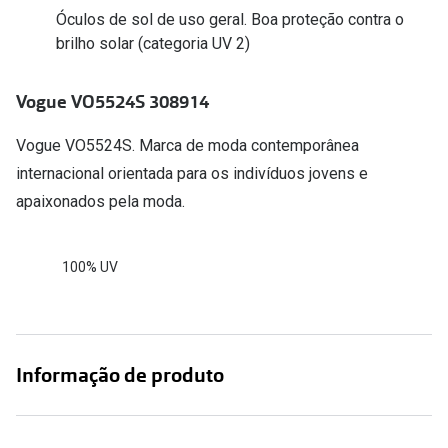
Conselhos
Óculos de sol de uso geral. Boa proteção contra o
brilho solar (categoria UV 2)
🆕 Guia de Compras para o formato do seu
rosto
Vogue VO5524S 308914
O sol e as crianças
Vogue VO5524S. Marca de moda contemporânea
Óculos de sol para todos
internacional orientada para os indivíduos jovens e
Lifestyle
apaixonados pela moda.
Saiba mais sobre as suas marcas favoritas
100% UV
Informação de produto