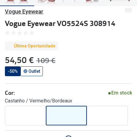
🔴Outlet
Miopia/Hi
Vogue Eyewear
Categoria
Astigmati
Vogue Eyewear VO5524S 308914
Mulher
Multifoca
Homem
Coloridas
Última Oportunidade
Criança
agora:
54,50 €
era:
109 €
Marcas
Acessórios
-50%
🔴 Outlet
iWear - Ex
Marcas
Biofinity
Cor:
Em stock
Ray-Ban
Dailies
Castanho / Vermelho/Bordeaux
Oakley
Air Optix
Persol
Acuvue
Michael Kors
Ver todas