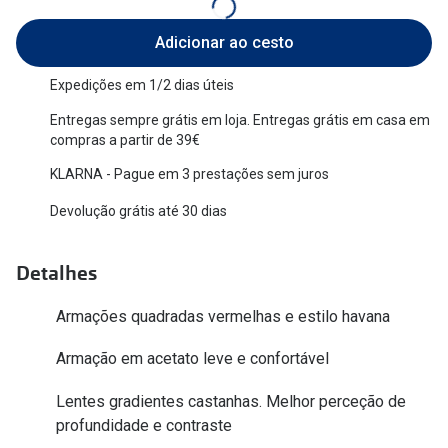
Versace
Contacto
Adicionar ao cesto
Prada
Marque um
Expedições em 1/2 dias úteis
Todas as marcas
Experimen
Entregas sempre grátis em loja. Entregas grátis em casa em
compras a partir de 39€
Marcas Exclusivas
Escolha as
KLARNA - Pague em 3 prestações sem juros
DbyD
Recomend
Devolução grátis até 30 dias
Unofficial
+MultiOpt
Seen
Detalhes
Formatos
Armações quadradas vermelhas e estilo havana
Armação em acetato leve e confortável
Quadrados
Redondos
Lentes gradientes castanhas. Melhor perceção de
profundidade e contraste