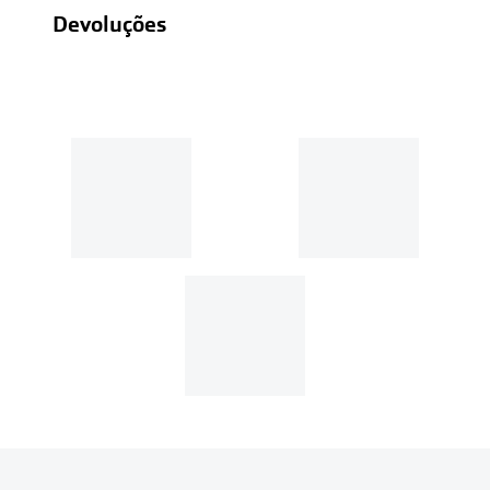
Devoluções
Recolhas em loja sempre gratuitas;
30 dias
Entregas em casa:
Se o valor da encomenda for
superior a 39€, o envio é gratuito.
Em compras de valor inferior a
39€, os portes de envio têm um
custo de
3.99€
.
MultiOpticas