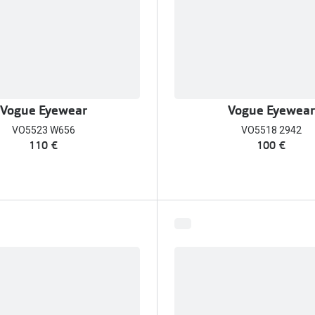
am os meus olhos?
Olhar por todos
Adaptáveis à luz
Ver todos os artigos
Lentes personalizadas
Vogue Eyewear
Vogue Eyewear
VO5523 W656
VO5518 2942
110 €
100 €