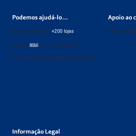
Podemos ajudá-lo…
Apoio ao c
Numa das nossas
+200 lojas
Email:
online
Marque
aqui
uma consulta grátis
Por Email:
apoiocliente@multiopticas.pt
Informação Legal