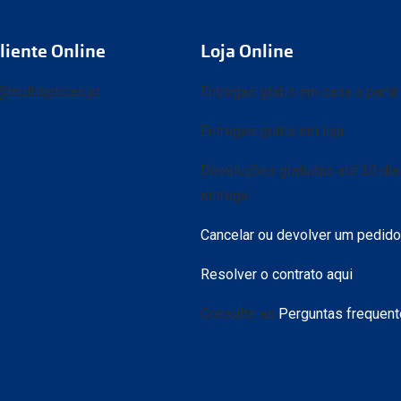
liente Online
Loja Online
@multiopticas.pt
Entregas grátis em casa a parti
Entregas grátis em loja
Devoluções gratuitas até 30 di
entrega
Cancelar ou devolver um pedido
Resolver o contrato aqui
Consulte as
Perguntas frequen