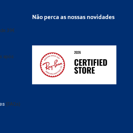
Não perca as nossas novidades
r de 39€
as após
tes
(FAQs)