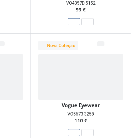
VO4357D 5152
93 €
Nova Coleção
Vogue Eyewear
VO5673 3258
110 €