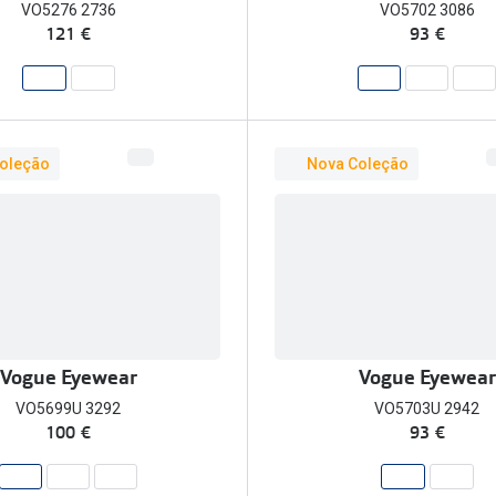
VO5276 2736
VO5702 3086
121 €
93 €
oleção
Nova Coleção
Vogue Eyewear
Vogue Eyewear
VO5699U 3292
VO5703U 2942
100 €
93 €