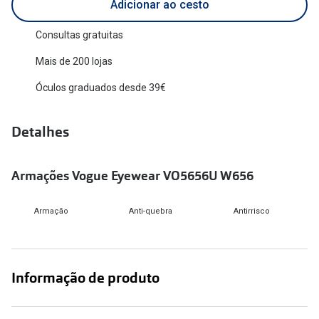
Adicionar ao cesto
Versace
Contacto
Consultas gratuitas
Prada
Marque um
Mais de 200 lojas
Todas as marcas
Experimen
Óculos graduados desde 39€
Marcas Exclusivas
Escolha as
Detalhes
DbyD
Recomend
Unofficial
Armações Vogue Eyewear VO5656U W656
+MultiOpt
Seen
Armação
Anti-quebra
Antirrisco
Formatos
Quadrados
Informação de produto
Redondos