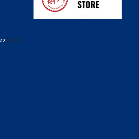
tes
(FAQs)