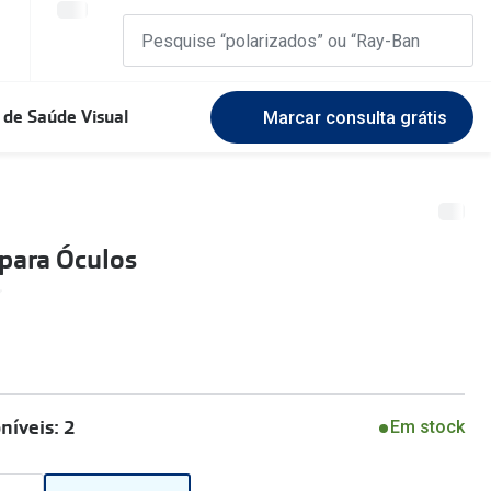
 de Saúde Visual
Marcar consulta grátis
Marcas Exclusivas
DbyD
Marque uma consulta gratuita
🆕 Guia 
rosto
para Óculos
Unofficial
Experimente gratuitamente em loja
O sol e a
Seen
Escolha as lentes ideais
Óculos d
Recomendações
Lifesty
+MultiOpticas
Quadrados
níveis: 2
Em stock
Saiba ma
Redondos