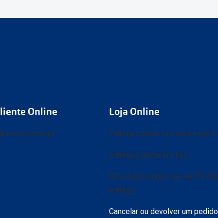
liente Online
Loja Online
@multiopticas.pt
Entregas grátis em casa a parti
Entregas grátis em loja
Devoluções gratuitas até 30 di
entrega
Cancelar ou devolver um pedido