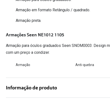
Óculos Polarizados
Como funcion
Líquidos e gotas
Olhos Vermelhos
Mais vendidos
Armação em formato Retângulo / quadrado.
Mulher
Ver todos
Armação preta.
Homem
🔴Outlet
Criança
Armações Seen NE1012 1105
Armação para óculos graduados Seen SNOM0003. Design mod
com um preço a condizer.
Armação
Anti-quebra
Informação de produto