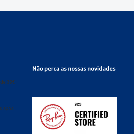
Não perca as nossas novidades
r de 39€
as após