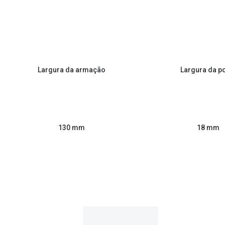
Largura da armação
Largura da p
130 mm
18 mm