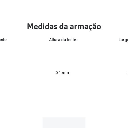
Medidas da armação
onte
Altura da lente
Larg
31 mm