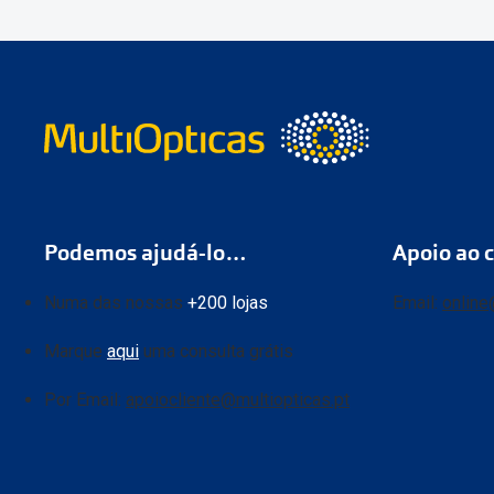
Podemos ajudá-lo…
Apoio ao c
Numa das nossas
+200 lojas
Email:
online
Marque
aqui
uma consulta grátis
Por Email:
apoiocliente@multiopticas.pt