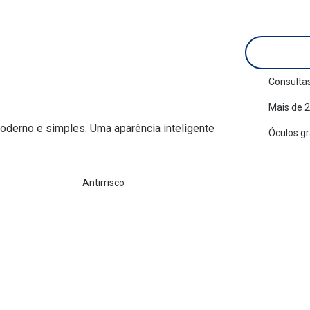
am os meus olhos?
Olhar por todos
Adaptáveis à luz
Ver todos os artigos
Lentes personalizadas
Consultas
Mais de 2
erno e simples. Uma aparência inteligente
Óculos g
Antirrisco