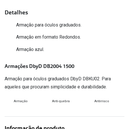
Versace
Contacto
Detalhes
Prada
Marque um
Armação para óculos graduados.
Todas as marcas
Experimen
Armação em formato Redondos.
Marcas Exclusivas
Escolha as
Armação azul.
DbyD
Recomend
Armações DbyD DB2004 1500
Unofficial
+MultiOpt
Seen
Armação para óculos graduados DbyD DBKU02. Para
aqueles que procuram simplicidade e durabilidade.
Formatos
Armação
Anti-quebra
Antirrisco
Quadrados
Redondos
Informação de produto