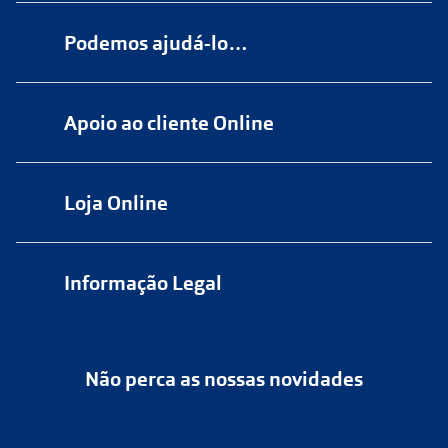
Podemos ajudá-lo…
Numa das nossas
+200 lojas
Apoio ao cliente Online
Marque
aqui
uma consulta grátis
online@multiopticas.pt
Por Email:
apoiocliente@multiopticas.pt
Loja Online
Informação Legal
Política de Privacidade
Não perca as nossas novidades
Política de Cookies
Cancelar ou devolver um pedido
Termos e Condições