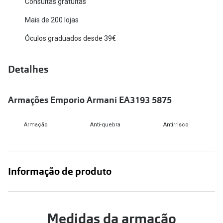
Consultas gratuitas
Versace
Contacto
Mais de 200 lojas
Prada
Óculos graduados desde 39€
Marque um
Todas as marcas
Experimen
Detalhes
Marcas Exclusivas
Escolha as
DbyD
Armações Emporio Armani EA3193 5875
Recomend
Unofficial
+MultiOpt
Armação
Anti-quebra
Antirrisco
Seen
Formatos
Informação de produto
Quadrados
Redondos
Medidas da armação