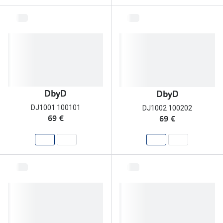
Conselhos
🆕 Guia de Compras para o formato do seu
rosto
O sol e as crianças
Óculos de sol para todos
DbyD
DbyD
Lifestyle
DJ1001 100101
DJ1002 100202
Saiba mais sobre as suas marcas favoritas
69 €
69 €