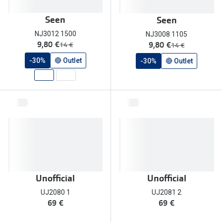
Seen
Seen
NJ3012 1500
NJ3008 1105
agora:
agora:
9,80 €
9,80 €
era:
era:
14 €
14 €
-30%
🔴 Outlet
-30%
🔴 Outlet
Unofficial
Unofficial
UJ2080 1
UJ2081 2
69 €
69 €