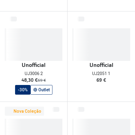
Unofficial
Unofficial
UJ3006 2
UJ2051 1
agora:
48,30 €
69 €
era:
69 €
-30%
🔴 Outlet
Nova Coleção