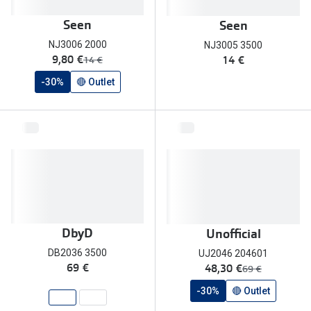
Versace
Seen
Seen
Contacto
NJ3006 2000
NJ3005 3500
Prada
Marque um
agora:
9,80 €
14 €
era:
14 €
Todas as marcas
-30%
🔴 Outlet
Experimen
Marcas Exclusivas
Escolha as
DbyD
Recomend
Unofficial
+MultiOpt
Seen
Formatos
DbyD
Unofficial
Quadrados
DB2036 3500
UJ2046 204601
agora:
69 €
48,30 €
era:
69 €
Redondos
-30%
🔴 Outlet