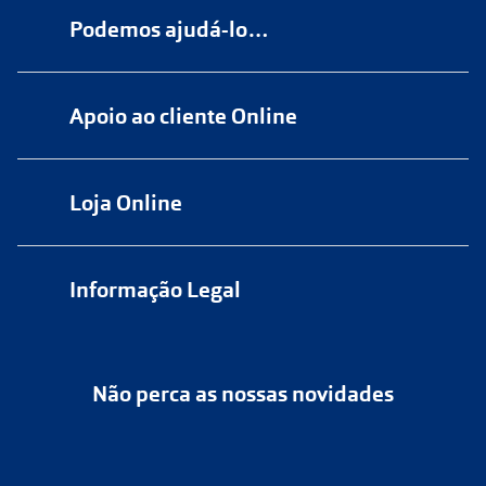
Podemos ajudá-lo…
Numa das nossas
+200 lojas
Apoio ao cliente Online
Marque
aqui
uma consulta grátis
online@multiopticas.pt
Por Email:
apoiocliente@multiopticas.pt
Loja Online
Informação Legal
Política de Privacidade
Não perca as nossas novidades
Política de Cookies
Cancelar ou devolver um pedido
Termos e Condições
Resolver o contrato aqui