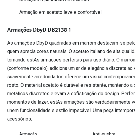
Óculos Polarizados
Como funcion
Líquidos e gotas
Olhos Vermelhos
Mais vendidos
Armação em acetato leve e confortável
Mulher
Ver todos
Homem
🔴Outlet
Armações DbyD DB2138 1
Criança
As armações DbyD quadradas em marrom destacam-se pelo se
quem aprecia cores naturais. O acetato italiano de alta quali
tornando estAs armações perfeitas para uso diário. O marro
(conforme modelo), adiciona um ar de elegância discreta ao
suavemente arredondados oferece um visual contemporâne
rosto. O material acetato é durável e resistente, mantendo a
metálicos discretos elevam a sofisticação do design. Perfei
momentos de lazer, estAs armações são verdadeiramente ve
unem funcionalidade e estilo impecável. Uma peça intempor
acessórios.
Armação
Anti-quebra