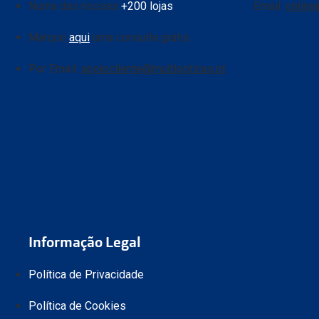
Numa das nossas
+200 lojas
Email:
online
Marque
aqui
uma consulta grátis
Por Email:
apoiocliente@multiopticas.pt
Informação Legal
Política de Privacidade
Política de Cookies