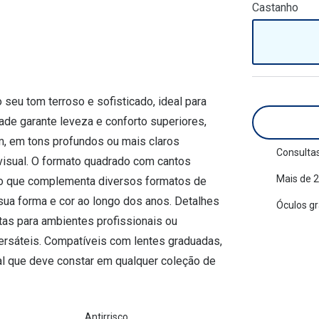
Castanho
am os meus olhos?
Olhar por todos
Adaptáveis à luz
Ver todos os artigos
Lentes personalizadas
u tom terroso e sofisticado, ideal para
dade garante leveza e conforto superiores,
m, em tons profundos ou mais claros
Consultas
 visual. O formato quadrado com cantos
Mais de 2
o que complementa diversos formatos de
 sua forma e cor ao longo dos anos. Detalhes
Óculos g
tas para ambientes profissionais ou
rsáteis. Compatíveis com lentes graduadas,
al que deve constar em qualquer coleção de
Antirrisco