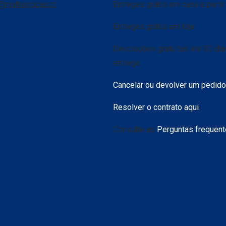
@multiopticas.pt
Entregas grátis em casa a parti
Entregas grátis em loja
Devoluções gratuitas até 30 di
entrega
Cancelar ou devolver um pedido
Resolver o contrato aqui
Consulte as
Perguntas frequen