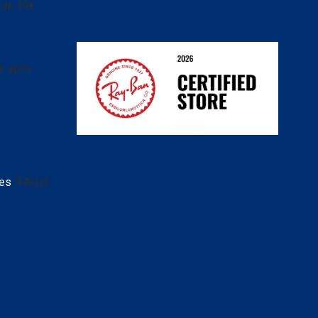
r de 39€
as após
tes
(FAQs)