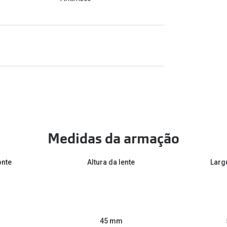
Medidas da armação
onte
Altura da lente
Larg
45 mm