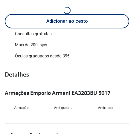
Versace
Contacto
Prada
Adicionar ao cesto
Marque um
Todas as marcas
Consultas gratuitas
Experimen
Mais de 200 lojas
Marcas Exclusivas
Escolha as
Óculos graduados desde 39€
DbyD
Recomend
Unofficial
Detalhes
+MultiOpt
Seen
Armações Emporio Armani EA3283BU 5017
Formatos
Quadrados
Armação
Anti-quebra
Antirrisco
Redondos