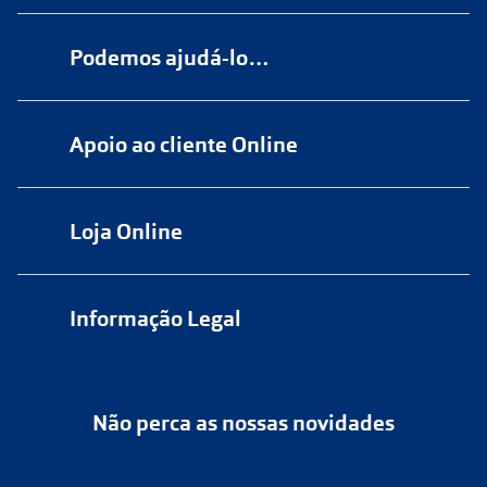
Podemos ajudá-lo…
Numa das nossas
+200 lojas
Apoio ao cliente Online
Marque
aqui
uma consulta grátis
online@multiopticas.pt
Por Email:
apoiocliente@multiopticas.pt
Loja Online
Informação Legal
Política de Privacidade
Não perca as nossas novidades
Política de Cookies
Cancelar ou devolver um pedido
Termos e Condições