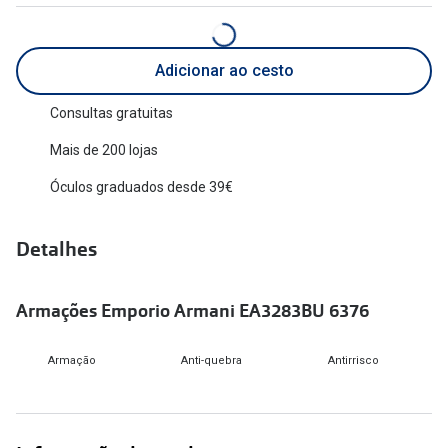
Versace
Contacto
Prada
Adicionar ao cesto
Marque um
Todas as marcas
Consultas gratuitas
Experimen
Mais de 200 lojas
Marcas Exclusivas
Escolha as
Óculos graduados desde 39€
DbyD
Recomend
Unofficial
Detalhes
+MultiOpt
Seen
Armações Emporio Armani EA3283BU 6376
Formatos
Quadrados
Armação
Anti-quebra
Antirrisco
Redondos