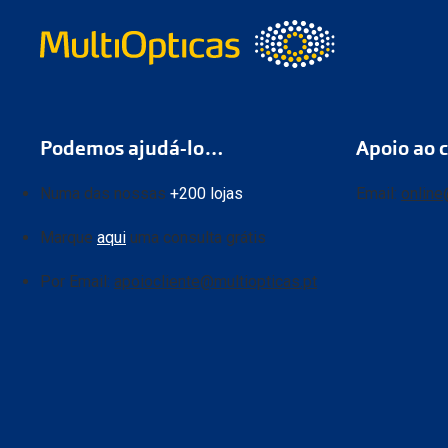
Podemos ajudá-lo…
Apoio ao c
Numa das nossas
+200 lojas
Email:
online
Marque
aqui
uma consulta grátis
Por Email:
apoiocliente@multiopticas.pt