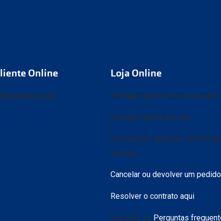
liente Online
Loja Online
@multiopticas.pt
Entregas grátis em casa a parti
Entregas grátis em loja
Devoluções gratuitas até 30 di
entrega
Cancelar ou devolver um pedido
Resolver o contrato aqui
Consulte as
Perguntas frequen