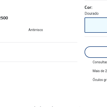
am os meus olhos?
Olhar por todos
Cor:
Adaptáveis à luz
Dourado
Ver todos os artigos
2500
Lentes personalizadas
Antirrisco
Consultas
Mais de 2
Óculos g