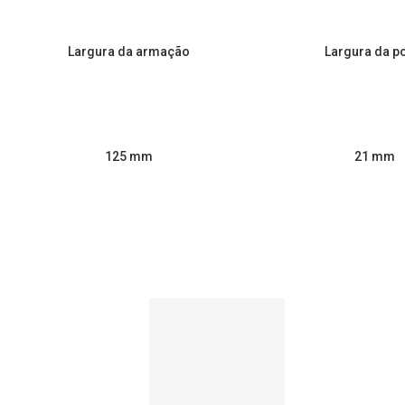
Largura da armação
Largura da p
125 mm
21 mm