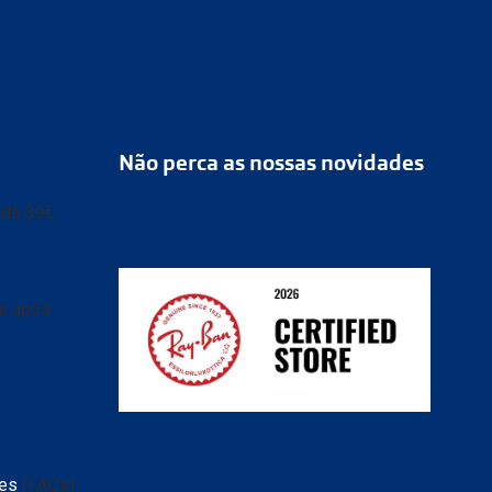
Não perca as nossas novidades
r de 39€
as após
tes
(FAQs)