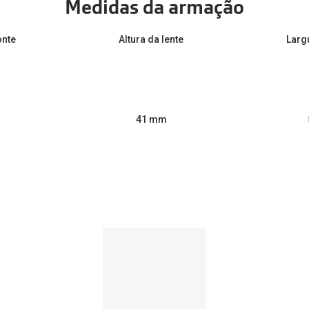
Medidas da armação
onte
Altura da lente
Larg
41 mm