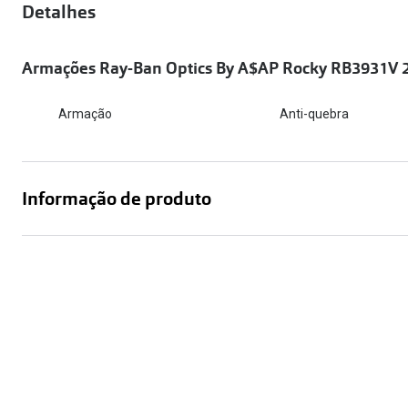
Óculos Polarizados
Detalhes
Como funcion
Líquidos e gotas
Olhos Vermelhos
Mais vendidos
Mulher
Armações Ray-Ban Optics By A$AP Rocky RB3931V 
Ver todos
Homem
🔴Outlet
Criança
Armação
Anti-quebra
Informação de produto