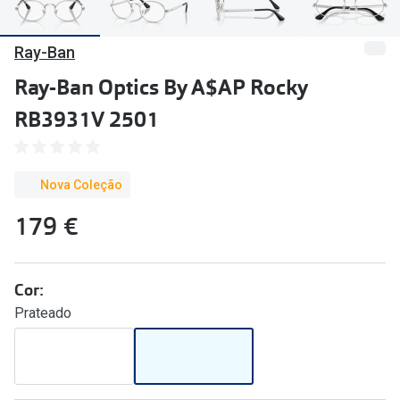
🔴Outlet
Miopia/Hi
Ray-Ban
Categoria
Astigmati
Ray-Ban Optics By A$AP Rocky
Mulher
Multifoca
RB3931V 2501
Homem
Coloridas
Criança
Marcas
Nova Coleção
Acessórios
iWear - Ex
179 €
Marcas
Biofinity
Ray-Ban
Dailies
Cor:
Prateado
Oakley
Air Optix
Persol
Acuvue
Michael Kors
Ver todas