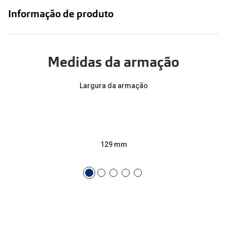
Conselhos
Informação de produto
🆕 Guia de Compras para o formato do seu
rosto
O sol e as crianças
Medidas da armação
Óculos de sol para todos
Largura da armação
Lifestyle
Saiba mais sobre as suas marcas favoritas
129 mm