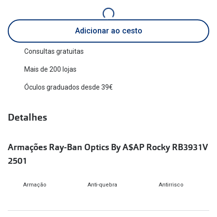
Versace
Contacto
Adicionar ao cesto
Prada
Marque um
Consultas gratuitas
Todas as marcas
Experimen
Mais de 200 lojas
Marcas Exclusivas
Escolha as
Óculos graduados desde 39€
DbyD
Recomend
Unofficial
Detalhes
+MultiOpt
Seen
Armações Ray-Ban Optics By A$AP Rocky RB3931V
Formatos
2501
Quadrados
Armação
Anti-quebra
Antirrisco
Redondos