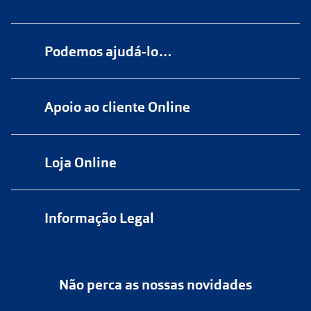
Podemos ajudá-lo…
Numa das nossas
+200 lojas
Apoio ao cliente Online
Marque
aqui
uma consulta grátis
online@multiopticas.pt
Por Email:
apoiocliente@multiopticas.pt
Loja Online
Informação Legal
Política de Privacidade
Não perca as nossas novidades
Política de Cookies
Cancelar ou devolver um pedido