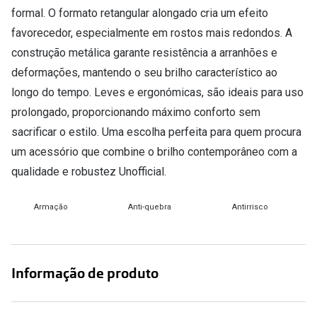
Conselhos
formal. O formato retangular alongado cria um efeito
🆕 Guia de Compras para o formato do seu
favorecedor, especialmente em rostos mais redondos. A
rosto
construção metálica garante resistência a arranhões e
deformações, mantendo o seu brilho característico ao
O sol e as crianças
longo do tempo. Leves e ergonómicas, são ideais para uso
Óculos de sol para todos
prolongado, proporcionando máximo conforto sem
sacrificar o estilo. Uma escolha perfeita para quem procura
Lifestyle
um acessório que combine o brilho contemporâneo com a
Saiba mais sobre as suas marcas favoritas
qualidade e robustez Unofficial.
Armação
Anti-quebra
Antirrisco
Informação de produto