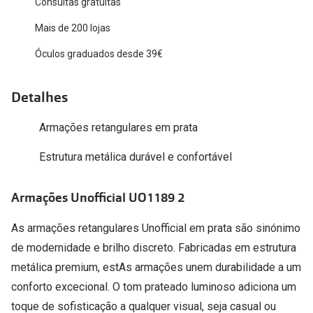
Consultas gratuitas
Versace
Contacto
Mais de 200 lojas
Prada
Óculos graduados desde 39€
Marque um
Todas as marcas
Experimen
Detalhes
Marcas Exclusivas
Escolha as
Armações retangulares em prata
DbyD
Recomend
Estrutura metálica durável e confortável
Unofficial
+MultiOpt
Seen
Armações Unofficial UO1189 2
Formatos
As armações retangulares Unofficial em prata são sinónimo
de modernidade e brilho discreto. Fabricadas em estrutura
Quadrados
metálica premium, estAs armações unem durabilidade a um
Redondos
conforto excecional. O tom prateado luminoso adiciona um
toque de sofisticação a qualquer visual, seja casual ou