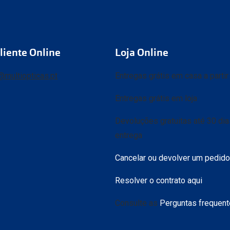
liente Online
Loja Online
@multiopticas.pt
Entregas grátis em casa a parti
Entregas grátis em loja
Devoluções gratuitas até 30 di
entrega
Cancelar ou devolver um pedido
Resolver o contrato aqui
Consulte as
Perguntas frequen