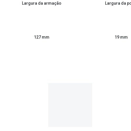
Largura da armação
Largura da p
127 mm
19 mm