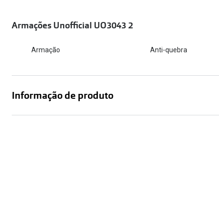
Óculos Polarizados
Como funcion
Líquidos e gotas
Olhos Vermelhos
Mais vendidos
Mulher
Armações Unofficial UO3043 2
Ver todos
Homem
🔴Outlet
Armação
Anti-quebra
Criança
Informação de produto