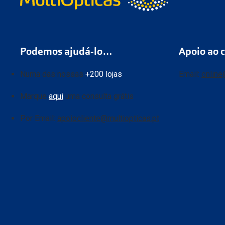
Podemos ajudá-lo…
Apoio ao c
Numa das nossas
+200 lojas
Email:
online
Marque
aqui
uma consulta grátis
Por Email:
apoiocliente@multiopticas.pt