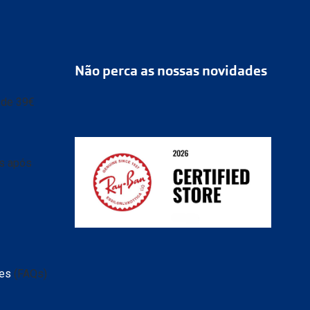
Não perca as nossas novidades
r de 39€
as após
tes
(FAQs)