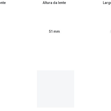
onte
Altura da lente
Larg
51 mm