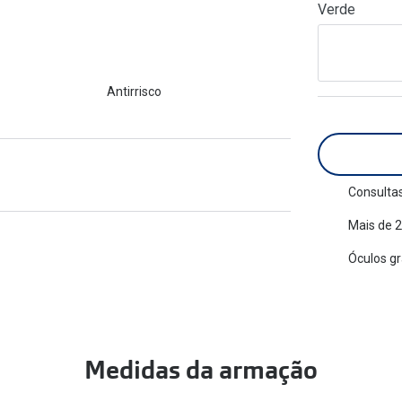
Verde
am os meus olhos?
Olhar por todos
Adaptáveis à luz
Ver todos os artigos
Lentes personalizadas
Antirrisco
Consultas
Mais de 2
Óculos g
Medidas da armação