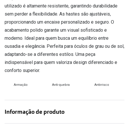
Conselhos
utilizado é altamente resistente, garantindo durabilidade
🆕 Guia de Compras para o formato do seu
sem perder a flexibilidade. As hastes são ajustáveis,
rosto
proporcionando um encaixe personalizado e seguro. O
acabamento polido garante um visual sofisticado e
O sol e as crianças
moderno. Ideal para quem busca um equilíbrio entre
Óculos de sol para todos
ousadia e elegância. Perfeita para óculos de grau ou de sol,
adaptando-se a diferentes estilos. Uma peça
Lifestyle
indispensável para quem valoriza design diferenciado e
Saiba mais sobre as suas marcas favoritas
conforto superior.
Armação
Anti-quebra
Antirrisco
Informação de produto