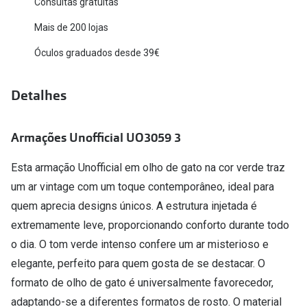
Consultas gratuitas
Versace
Contacto
Mais de 200 lojas
Prada
Óculos graduados desde 39€
Marque um
Todas as marcas
Experimen
Detalhes
Marcas Exclusivas
Escolha as
DbyD
Armações Unofficial UO3059 3
Recomend
Unofficial
Esta armação Unofficial em olho de gato na cor verde traz
+MultiOpt
Seen
um ar vintage com um toque contemporâneo, ideal para
quem aprecia designs únicos. A estrutura injetada é
Formatos
extremamente leve, proporcionando conforto durante todo
o dia. O tom verde intenso confere um ar misterioso e
Quadrados
elegante, perfeito para quem gosta de se destacar. O
Redondos
formato de olho de gato é universalmente favorecedor,
adaptando-se a diferentes formatos de rosto. O material