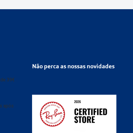
Não perca as nossas novidades
r de 39€
as após