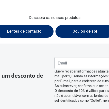
am os meus olhos?
Olhar por todos
Adaptáveis à luz
Ver todos os artigos
Descubra os nossos produtos
Lentes personalizadas
Lentes de contacto
Óculos de sol​
Quero receber informações atualiz
a um desconto de
meu perfil, usando as informações
por E-mail, para o endereço de e-ma
Ao subscrever, confirmo que aceito
O desconto de 10% é válido para u
não é acumulável com as lentes de 
sol identificados como "Outlet", n