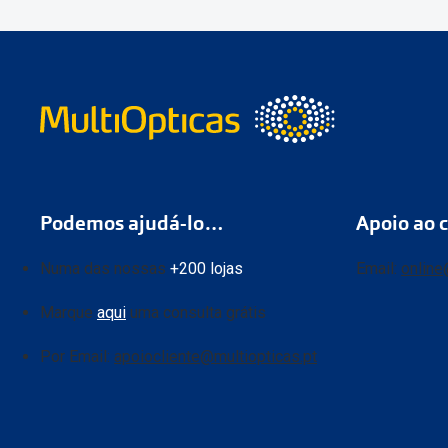
Podemos ajudá-lo…
Apoio ao c
Numa das nossas
+200 lojas
Email:
online
Marque
aqui
uma consulta grátis
Por Email:
apoiocliente@multiopticas.pt