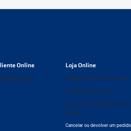
liente Online
Loja Online
@multiopticas.pt
Entregas grátis em casa a parti
Entregas grátis em loja
Devoluções gratuitas até 30 di
entrega
Cancelar ou devolver um pedido