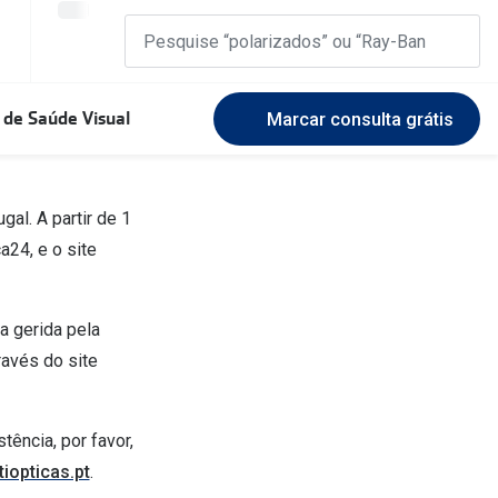
 de Saúde Visual
Marcar consulta grátis
Marcas Exclusivas
al. A partir de 1
DbyD
Marque uma consulta gratuita
🆕 Guia 
rosto
24, e o site
Unofficial
Experimente gratuitamente em loja
O sol e a
Seen
Escolha as lentes ideais
a gerida pela
Óculos d
Recomendações
avés do site
Lifesty
+MultiOpticas
Quadrados
Saiba ma
ência, por favor,
Redondos
iopticas.pt
.