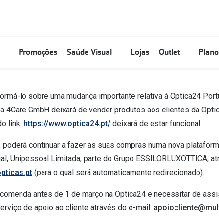
Promoções
Saúde Visual
Lojas
Outlet
Plano
Blog
ormá-lo sobre uma mudança importante relativa à Optica24 Portug
opia
lentes de contacto?
Ray-Ban
iWear - Exclusivo MultiOpticas
Seen desde €39
Tem Olhos Secos?
a 4Care GmbH deixará de vender produtos aos clientes da Optica
ricas
 / proteção de ecrãs
s certas para si
Oakley
Biofinity
Unofficial
Mês da Visão
o link:
https://www.optica24.pt/
deixará de estar funcional.
ssiva
tes de contacto online
Persol
Dailies
DbyD
Olhar 20/20
a, poderá continuar a fazer as suas compras numa nova plataform
igos
Michael Kors
Air Optix
Ajude alguém a ver melhor
al, Unipessoal Limitada, parte do Grupo ESSILORLUXOTTICA, atr
pticas.pt
(para o qual será automaticamente redirecionado).
Versace
Acuvue
Rastreio Dia Mundial da Visão
anças
n
Monofocais
Prada
Ver todas
O Melhor Rastreio do Mundo
comenda antes de 1 de março na Optica24 e necessitar de assist
es das crianças
Progressivas
erviço de apoio ao cliente através do e-mail:
apoiocliente@mult
Todas as marcas
Rastreio a quem olhou por nós
Redução de fadiga digital