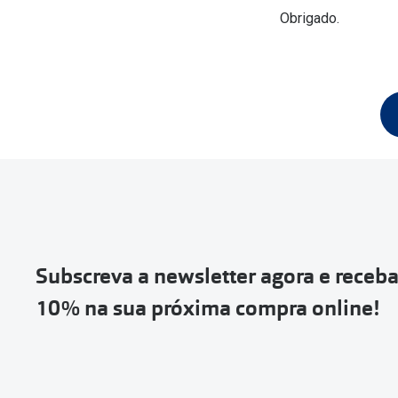
Óculos Polarizados
Como funcion
Líquidos e gotas
Obrigado.
Olhos Vermelhos
Mais vendidos
Mulher
Ver todos
Homem
🔴Outlet
Criança
Subscreva a newsletter agora e receb
10% na sua próxima compra online!