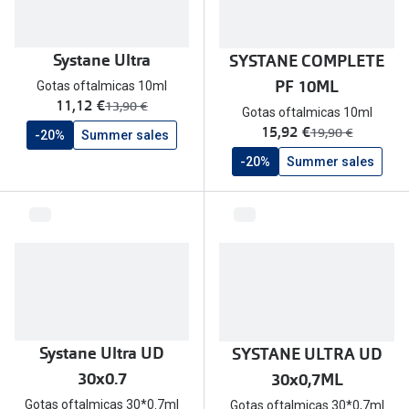
🔴Outlet
Miopia/Hi
Categoria
Systane Ultra
SYSTANE COMPLETE
Astigmati
PF 10ML
Gotas oftalmicas 10ml
Mulher
Multifoca
agora:
11,12 €
era:
13,90 €
Gotas oftalmicas 10ml
agora:
15,92 €
Homem
era:
Coloridas
19,90 €
-20%
Summer sales
-20%
Summer sales
Criança
Marcas
Acessórios
iWear - Ex
Marcas
Biofinity
Ray-Ban
Dailies
Oakley
Air Optix
Systane Ultra UD
SYSTANE ULTRA UD
Persol
Acuvue
30x0.7
30x0,7ML
Michael Kors
Ver todas
Gotas oftalmicas 30*0.7ml
Gotas oftalmicas 30*0,7ml