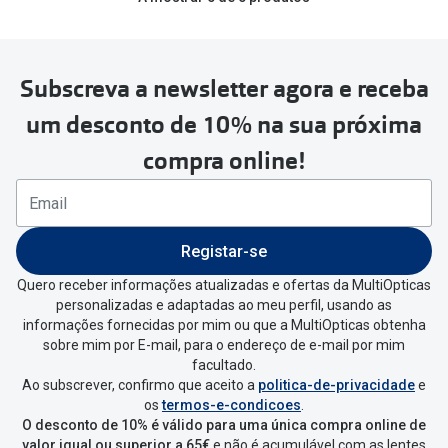
Conselhos
🆕 Guia de Compras para o formato do seu
rosto
Subscreva a newsletter agora e receba
O sol e as crianças
um desconto de 10% na sua próxima
Óculos de sol para todos
compra online!
Lifestyle
Saiba mais sobre as suas marcas favoritas
Registar-se
Quero receber informações atualizadas e ofertas da MultiOpticas
personalizadas e adaptadas ao meu perfil, usando as
informações fornecidas por mim ou que a MultiOpticas obtenha
sobre mim por E-mail, para o endereço de e-mail por mim
facultado.
Ao subscrever, confirmo que aceito a
politica-de-privacidade
e
os
termos-e-condicoes
.
O desconto de 10% é válido para uma única compra online de
valor igual ou superior a 65€
e não é acumulável com as lentes