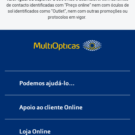
de contacto identificadas com "Preço online" nem com óculos de
sol identificados como "Outlet", nem com outras promoções ou
protocolos em vigor.
Podemos ajudá-lo…
Numa das nossas
+200 lojas
Apoio ao cliente Online
Marque
aqui
uma consulta grátis
online@multiopticas.pt
Por Email:
apoiocliente@multiopticas.pt
Loja Online