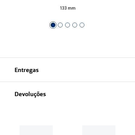
133 mm
Entregas
Devoluções
Recolhas em loja sempre gratuitas;
30 dias
Entregas em casa:
Se o valor da encomenda for