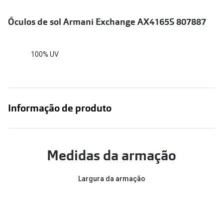
Conselhos
Óculos de sol Armani Exchange AX4165S 807887
🆕 Guia de Compras para o formato do seu
rosto
O sol e as crianças
100% UV
Óculos de sol para todos
Lifestyle
Informação de produto
Saiba mais sobre as suas marcas favoritas
Medidas da armação
Largura da armação