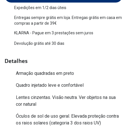
Versace
Expedições em 1/2 dias úteis
Contacto
Entregas sempre grátis em loja. Entregas grátis em casa em
Prada
Marque um
compras a partir de 39€
Todas as marcas
KLARNA - Pague em 3 prestações sem juros
Experimen
Devolução grátis até 30 dias
Marcas Exclusivas
Escolha as
DbyD
Recomend
Detalhes
Unofficial
+MultiOpt
Armação quadradas em preto
Seen
Quadro injetado leve e confortável
Formatos
Lentes cinzentas. Visão neutra. Ver objetos na sua
Quadrados
cor natural
Redondos
Óculos de sol de uso geral. Elevada proteção contra
os raios solares (categoria 3 dos raios UV)