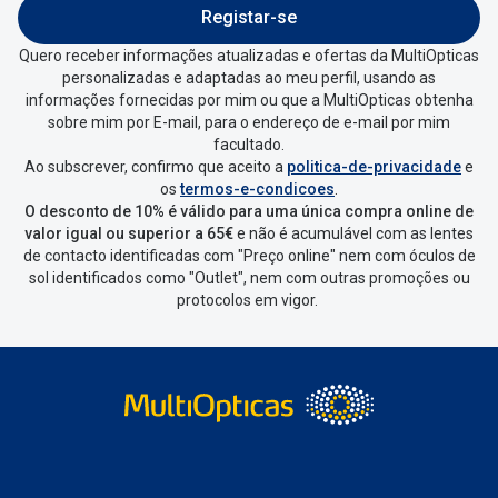
Entrar na tua área pessoal e ir a
“
As
Registar-se
minhas encomendas
”
.
Quero receber informações atualizadas e ofertas da MultiOpticas
personalizadas e adaptadas ao meu perfil, usando as
Escolher a encomenda que queres
informações fornecidas por mim ou que a MultiOpticas obtenha
devolver e clica em
“Devolução”
.
sobre mim por E-mail, para o endereço de e-mail por mim
facultado.
Ao subscrever, confirmo que aceito a
politica-de-privacidade
e
Vai abrir uma página onde só precisas
os
termos-e-condicoes
.
de seleccionar qual o produto a
O desconto de 10% é válido para uma única compra online de
devolver, indicar a razão de devolução
valor igual ou superior a 65€
e não é acumulável com as lentes
de contacto identificadas com "Preço online" nem com óculos de
e confirmar a devolução
sol identificados como "Outlet", nem com outras promoções ou
protocolos em vigor.
Depois deves clicar em criar etiqueta
de devolução. Deves imprimir a
etiqueta que aparecer e coloca-la na
caixa da encomenda.
Não é possível devolver o artigo em
lojas físicas.
Deves devolver a tua