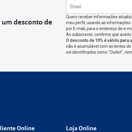
ágina onde só precisas de seleccionar qual o produto a devolver,
nfirmar a devolução
Quero receber informações atualiz
a um desconto de
meu perfil, usando as informações
icar em criar etiqueta de devolução. Deves imprimir a etiqueta 
por E-mail, para o endereço de e-ma
Ao subscrever, confirmo que aceito
aixa da encomenda.
O desconto de 10% é válido para u
não é acumulável com as lentes de 
 devolver o artigo em lojas físicas.
Deves devolver a tua enc
sol identificados como "Outlet", n
cacifo Sending/Inpost
mais perto de ti.
Ver pontos disponívei
ng/Inpost recolha a tua encomenda, vais receber um e-mail de 
eguimento,
para que possas acompanhar a devolução.
conta ou preferes não registrar-te:
link
nº de encomenda
e-mail
liente Online
Loja Online