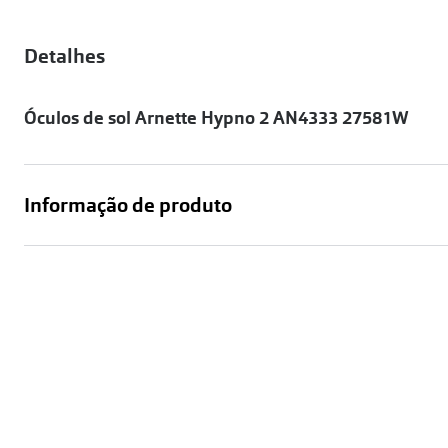
Óculos Polarizados
Como funcion
Líquidos e gotas
Olhos Vermelhos
Mais vendidos
Mulher
Detalhes
Ver todos
Homem
🔴Outlet
Óculos de sol Arnette Hypno 2 AN4333 27581W
Criança
Informação de produto