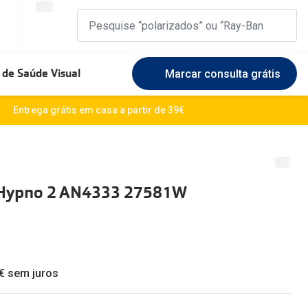
 de Saúde Visual
Marcar consulta grátis
Marcas Exclusivas
Entrega grátis em casa a partir de 39€
DbyD
Marque uma consulta gratuita
🆕 Guia 
rosto
Unofficial
Experimente gratuitamente em loja
O sol e a
 Hypno 2 AN4333 27581W
Seen
Escolha as lentes ideais
Óculos d
Recomendações
Lifesty
+MultiOpticas
Quadrados
Saiba ma
 € sem juros
Redondos