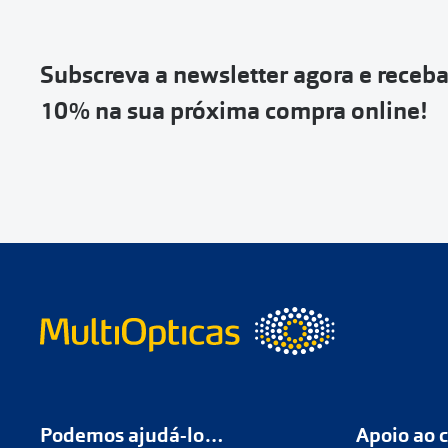
Vai abrir uma p
devolução e co
Subscreva a newsletter agora e receb
Depois deves cl
10% na sua próxima compra online!
coloca-la na c
Não é possível
de entrega
ou
Quando a Sendi
o
código de s
Se não tens 
Podemos ajudá-lo…
Apoio ao c