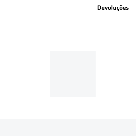
Devoluções
Recolhas em lo
Entregas em ca
Se o valor d
Em compras d
Para realizar a 
Se tens cont
Entrar na tua ár
Escolher a enc