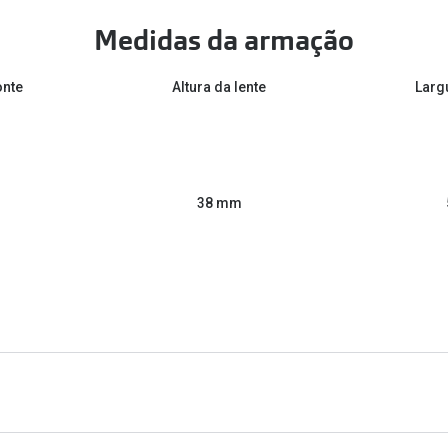
Medidas da armação
onte
Altura da lente
Larg
38 mm