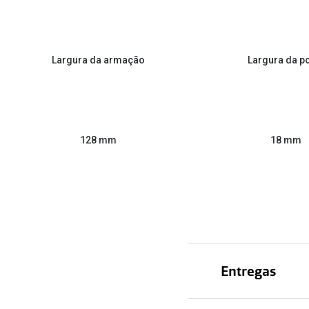
Largura da armação
Largura da p
128 mm
18 mm
Entregas