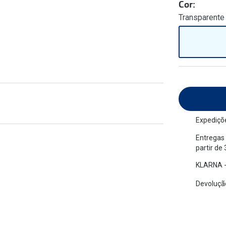
Cor:
am os meus olhos?
Olhar por todos
Transparente 
Adaptáveis à luz
Ver todos os artigos
Lentes personalizadas
Expediçõe
Entregas 
partir de
KLARNA -
Devolução