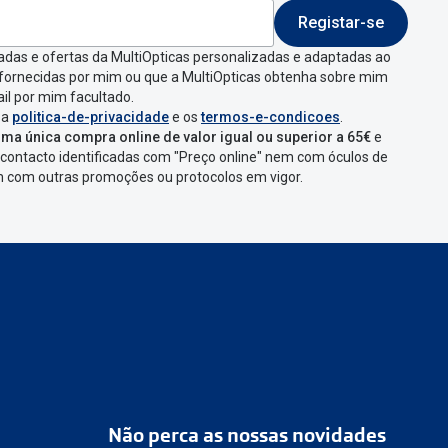
Registar-se
 indicar a razão de
adas e ofertas da MultiOpticas personalizadas e adaptadas ao
 fornecidas por mim ou que a MultiOpticas obtenha sobre mim
que aparecer e
il por mim facultado.
 a
politica-de-privacidade
e os
termos-e-condicoes
.
ma única compra online de valor igual ou superior a 65€
e
contacto identificadas com "Preço online" nem com óculos de
omenda
num
ponto
em com outras promoções ou protocolos em vigor.
s
confirmação com
Não perca as nossas novidades