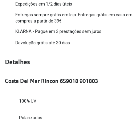
Expedições em 1/2 dias úteis
Versace
Contacto
Entregas sempre grátis em loja. Entregas grátis em casa em
Prada
compras a partir de 39€
Marque um
KLARNA - Pague em 3 prestações sem juros
Todas as marcas
Experimen
Devolução grátis até 30 dias
Marcas Exclusivas
Escolha as
DbyD
Detalhes
Recomend
Unofficial
+MultiOpt
Costa Del Mar Rincon 6S9018 901803
Seen
Formatos
100% UV
Quadrados
Polarizados
Redondos