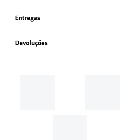
Entregas
Devoluções
Recolhas em loja sempre gratuitas;
30 dias
Entregas em casa:
Se o valor da encomenda for
superior a 39€, o envio é gratuito.
Em compras de valor inferior a
39€, os portes de envio têm um
custo de
3.99€
.