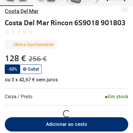
🔴Outlet
Miopia/Hi
Costa Del Mar
Categoria
Astigmati
Costa Del Mar Rincon 6S9018 901803
Mulher
Multifoca
Homem
Coloridas
Última Oportunidade
Criança
agora:
128 €
era:
256 €
Marcas
Acessórios
-50%
🔴 Outlet
iWear - Ex
ou 3 x 42,67 € sem juros
Marcas
Biofinity
Ray-Ban
Dailies
Cinza / Preto
Em stock
Oakley
Air Optix
Persol
Acuvue
Adicionar ao cesto
Michael Kors
Ver todas