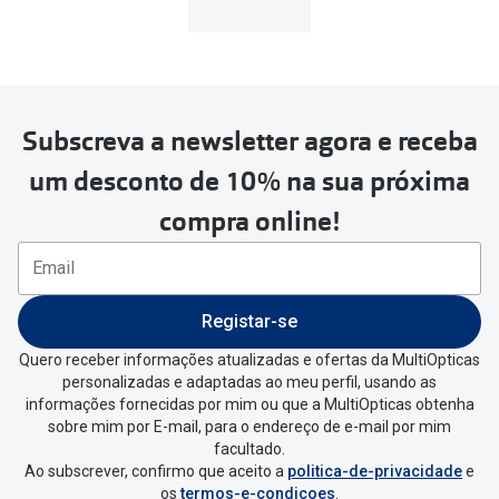
MultiOpticas
Subscreva a newsletter agora e receba
Para realizar a devolução deverás
um desconto de 10% na sua próxima
seguir estes passos:
compra online!
Se tens conta criada na
MultiOpticas deves:
Entrar na tua área pessoal e ir a
“
As
Registar-se
minhas encomendas
”
.
Quero receber informações atualizadas e ofertas da MultiOpticas
personalizadas e adaptadas ao meu perfil, usando as
Escolher a encomenda que queres
informações fornecidas por mim ou que a MultiOpticas obtenha
devolver e clica em
“Devolução”
.
sobre mim por E-mail, para o endereço de e-mail por mim
facultado.
Ao subscrever, confirmo que aceito a
politica-de-privacidade
e
Vai abrir uma página onde só precisas
os
termos-e-condicoes
.