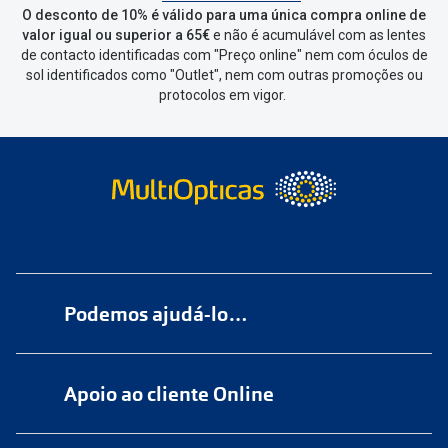
de seleccionar qual o produto a
O desconto de 10% é válido para uma única compra online de
devolver, indicar a razão de devolução
valor igual ou superior a 65€
e não é acumulável com as lentes
de contacto identificadas com "Preço online" nem com óculos de
e confirmar a devolução
sol identificados como "Outlet", nem com outras promoções ou
protocolos em vigor.
Depois deves clicar em criar etiqueta
de devolução. Deves imprimir a
etiqueta que aparecer e coloca-la na
caixa da encomenda.
Não é possível devolver o artigo em
lojas físicas.
Deves devolver a tua
encomenda
num
ponto de
Podemos ajudá-lo…
entrega
ou
cacifo
Sending/Inpost
mais perto de ti.
Ver
Numa das nossas
+200 lojas
pontos disponíveis
Apoio ao cliente Online
Marque
aqui
uma consulta grátis
Quando a Sending/Inpost recolha a
tua encomenda, vais receber um e-
online@multiopticas.pt